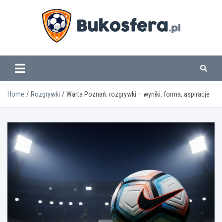
Skip
to
content
www.bukosfera.pl
Home
Rozgrywki
Warta Poznań: rozgrywki – wyniki, forma, aspiracje