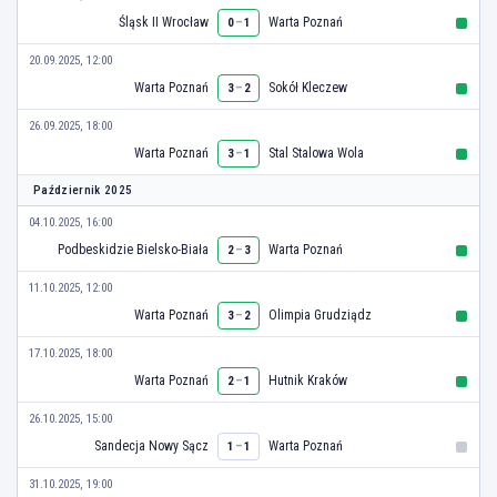
Śląsk II Wrocław
–
Warta Poznań
0
1
20.09.2025, 12:00
Warta Poznań
–
Sokół Kleczew
3
2
26.09.2025, 18:00
Warta Poznań
–
Stal Stalowa Wola
3
1
Październik 2025
04.10.2025, 16:00
Podbeskidzie Bielsko-Biała
–
Warta Poznań
2
3
11.10.2025, 12:00
Warta Poznań
–
Olimpia Grudziądz
3
2
17.10.2025, 18:00
Warta Poznań
–
Hutnik Kraków
2
1
26.10.2025, 15:00
Sandecja Nowy Sącz
–
Warta Poznań
1
1
31.10.2025, 19:00