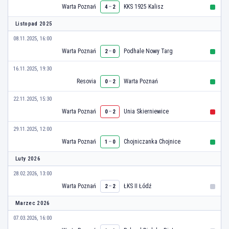
Warta Poznań
–
KKS 1925 Kalisz
4
2
Listopad 2025
08.11.2025, 16:00
Warta Poznań
–
Podhale Nowy Targ
2
0
16.11.2025, 19:30
Resovia
–
Warta Poznań
0
2
22.11.2025, 15:30
Warta Poznań
–
Unia Skierniewice
0
2
29.11.2025, 12:00
Warta Poznań
–
Chojniczanka Chojnice
1
0
Luty 2026
28.02.2026, 13:00
Warta Poznań
–
ŁKS II Łódź
2
2
Marzec 2026
07.03.2026, 16:00