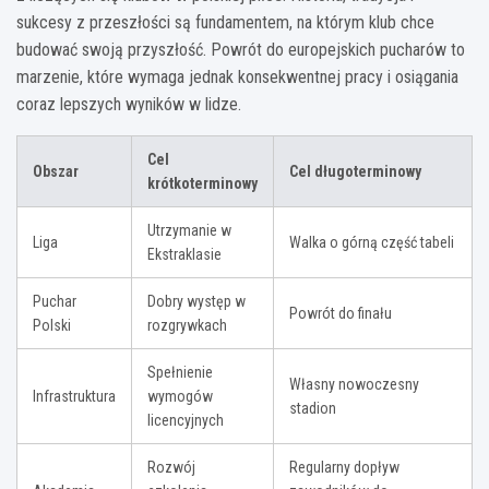
sukcesy z przeszłości są fundamentem, na którym klub chce
budować swoją przyszłość. Powrót do europejskich pucharów to
marzenie, które wymaga jednak konsekwentnej pracy i osiągania
coraz lepszych wyników w lidze.
Cel
Obszar
Cel długoterminowy
krótkoterminowy
Utrzymanie w
Liga
Walka o górną część tabeli
Ekstraklasie
Puchar
Dobry występ w
Powrót do finału
Polski
rozgrywkach
Spełnienie
Własny nowoczesny
Infrastruktura
wymogów
stadion
licencyjnych
Rozwój
Regularny dopływ