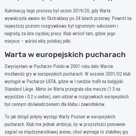
Kulminacją tego procesu był sezon 2019/20, gdy Warta
wywalczyła awans do Ekstraklasy po 24 latach przerwy. Powrót na
najwyższy poziom rozgrywkowy był ogromnym sukcesem i
nagrodą za lata ciężkiej pracy. Klub wrócił tam, gdzie jego
miejsce – wśród elity polskiej piłki.
Warta w europejskich pucharach
Zwycięstwo w Pucharze Polski w 2001 roku dało Warcie
możliwość gry w europejskich pucharach. W sezonie 2001/02 klub
wystąpił w Pucharze UEFA, gdzie w I rundzie trafił na belgijski
Standard Liège. Mimo że Warta przegrała oba mecze (1:3 na
wyjeździe i 0:2 u siebie), sam udział w rozgrywkach europejskich
był cennym doświadczeniem dla klubu i zawodników.
To jak dotąd jedyny występ Warty Poznań w europejskich
pucharach. Klub ma jednak ambicje, by w przyszłości ponownie
zagrać na międzynarodowej arenie, choć wymaga to stabilnej gry