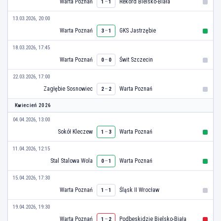
Warta Poznań
–
Rekord Bielsko-Biała
1
1
13.03.2026, 20:00
Warta Poznań
–
GKS Jastrzębie
3
1
18.03.2026, 17:45
Warta Poznań
–
Świt Szczecin
0
0
22.03.2026, 17:00
Zagłębie Sosnowiec
–
Warta Poznań
2
2
Kwiecień 2026
04.04.2026, 13:00
Sokół Kleczew
–
Warta Poznań
1
3
11.04.2026, 12:15
Stal Stalowa Wola
–
Warta Poznań
0
1
15.04.2026, 17:30
Warta Poznań
–
Śląsk II Wrocław
1
1
19.04.2026, 19:30
Warta Poznań
–
Podbeskidzie Bielsko-Biała
1
2