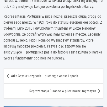
Narodów, trofeum z mistrzostw świata wciąż unika tej drużyny. To
cel, który motywuje kolejne pokolenia portugalskich piłkarzy.
Reprezentacja Portugalii w piłce nożnej przeszła długą drogę od
pierwszego meczu w 1921 roku do statusu europejskiej potęgi. Z
trofeami Euro 2016 i dwukrotnym triumfem w Lidze Narodów
udowodniła, że potrafi wygrywać najważniejsze mecze. Legendy
pokroju Eusébio, Figo i Ronaldo wyznaczyły standardy, które
inspirują młodsze pokolenia. Przyszłość zapowiada się
ekscytująco – portugalska pasja do futbolu i silna kultura piłkarska
tworzą fundamenty pod kolejne sukcesy.
Nawigacja
Arka Gdynia: rozgrywki – puchary, awanse i spadki
wpisu
Reprezentacja Curacao w piłce nożnej mężczyzn