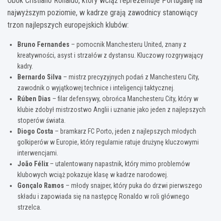
Obok Cristiano Ronaldo, który wciąż reprezentuje Portugalię na
najwyższym poziomie, w kadrze grają zawodnicy stanowiący
trzon najlepszych europejskich klubów:
Bruno Fernandes
– pomocnik Manchesteru United, znany z
kreatywności, asyst i strzałów z dystansu. Kluczowy rozgrywający
kadry.
Bernardo Silva
– mistrz precyzyjnych podań z Manchesteru City,
zawodnik o wyjątkowej technice i inteligencji taktycznej.
Rúben Dias
– filar defensywy, obrońca Manchesteru City, który w
klubie zdobył mistrzostwo Anglii i uznanie jako jeden z najlepszych
stoperów świata.
Diogo Costa
– bramkarz FC Porto, jeden z najlepszych młodych
golkiperów w Europie, który regularnie ratuje drużynę kluczowymi
interwencjami.
João Félix
– utalentowany napastnik, który mimo problemów
klubowych wciąż pokazuje klasę w kadrze narodowej.
Gonçalo Ramos
– młody snajper, który puka do drzwi pierwszego
składu i zapowiada się na następcę Ronaldo w roli głównego
strzelca.