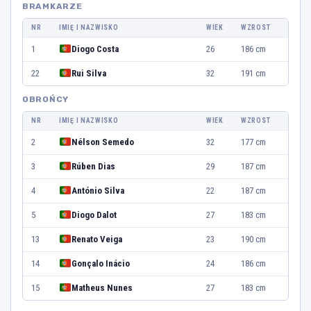
BRAMKARZE
NR
IMIĘ I NAZWISKO
WIEK
WZROST
1
Diogo Costa
26
186 cm
22
Rui Silva
32
191 cm
OBROŃCY
NR
IMIĘ I NAZWISKO
WIEK
WZROST
2
Nélson Semedo
32
177 cm
3
Rúben Dias
29
187 cm
4
António Silva
22
187 cm
5
Diogo Dalot
27
183 cm
13
Renato Veiga
23
190 cm
14
Gonçalo Inácio
24
186 cm
15
Matheus Nunes
27
183 cm