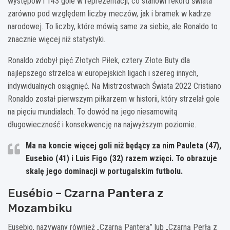
występów i 143 gole w reprezentacji, co stanowi rekord świata
zarówno pod względem liczby meczów, jak i bramek w kadrze
narodowej. To liczby, które mówią same za siebie, ale Ronaldo to
znacznie więcej niż statystyki.
Ronaldo zdobył pięć Złotych Piłek, cztery Złote Buty dla
najlepszego strzelca w europejskich ligach i szereg innych,
indywidualnych osiągnięć. Na Mistrzostwach Świata 2022 Cristiano
Ronaldo został pierwszym piłkarzem w historii, który strzelał gole
na pięciu mundialach. To dowód na jego niesamowitą
długowieczność i konsekwencję na najwyższym poziomie.
Ma na koncie więcej goli niż będący za nim Pauleta (47),
Eusebio (41) i Luis Figo (32) razem wzięci. To obrazuje
skalę jego dominacji w portugalskim futbolu.
Eusébio – Czarna Pantera z
Mozambiku
Eusebio, nazywany również „Czarną Panterą” lub „Czarną Perłą z