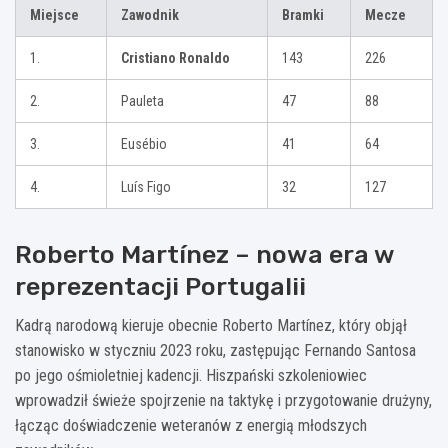
Miejsce
Zawodnik
Bramki
Mecze
1.
Cristiano Ronaldo
143
226
2.
Pauleta
47
88
3.
Eusébio
41
64
4.
Luís Figo
32
127
Roberto Martínez – nowa era w
reprezentacji Portugalii
Kadrą narodową kieruje obecnie Roberto Martínez, który objął
stanowisko w styczniu 2023 roku, zastępując Fernando Santosa
po jego ośmioletniej kadencji. Hiszpański szkoleniowiec
wprowadził świeże spojrzenie na taktykę i przygotowanie drużyny,
łącząc doświadczenie weteranów z energią młodszych