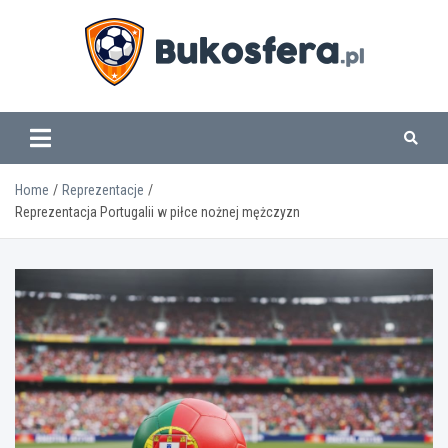
Skip
to
content
www.bukosfera.pl
Home
Reprezentacje
Reprezentacja Portugalii w piłce nożnej mężczyzn