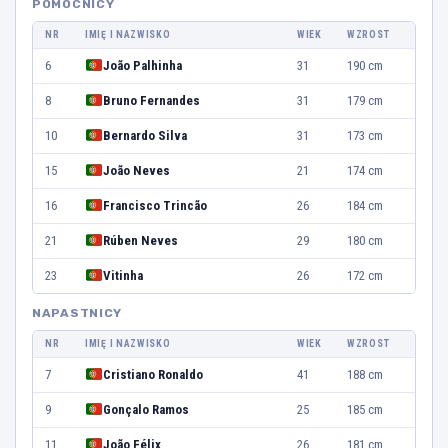
POMOCNICY
NR
IMIĘ I NAZWISKO
WIEK
WZROST
6
João Palhinha
31
190 cm
8
Bruno Fernandes
31
179 cm
10
Bernardo Silva
31
173 cm
15
João Neves
21
174 cm
16
Francisco Trincão
26
184 cm
21
Rúben Neves
29
180 cm
23
Vitinha
26
172 cm
NAPASTNICY
NR
IMIĘ I NAZWISKO
WIEK
WZROST
7
Cristiano Ronaldo
41
188 cm
9
Gonçalo Ramos
25
185 cm
11
João Félix
26
181 cm