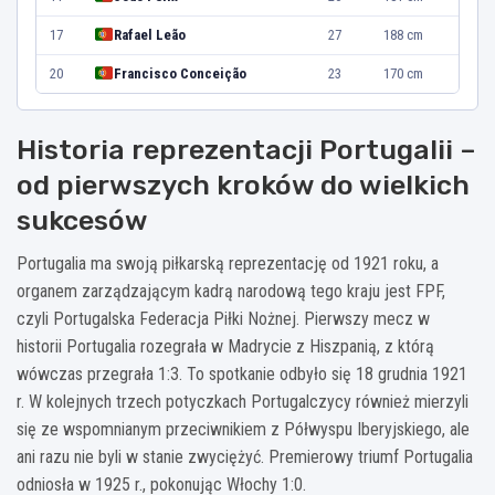
17
Rafael Leão
27
188 cm
20
Francisco Conceição
23
170 cm
Historia reprezentacji Portugalii –
od pierwszych kroków do wielkich
sukcesów
Portugalia ma swoją piłkarską reprezentację od 1921 roku, a
organem zarządzającym kadrą narodową tego kraju jest FPF,
czyli Portugalska Federacja Piłki Nożnej. Pierwszy mecz w
historii Portugalia rozegrała w Madrycie z Hiszpanią, z którą
wówczas przegrała 1:3. To spotkanie odbyło się 18 grudnia 1921
r. W kolejnych trzech potyczkach Portugalczycy również mierzyli
się ze wspomnianym przeciwnikiem z Półwyspu Iberyjskiego, ale
ani razu nie byli w stanie zwyciężyć. Premierowy triumf Portugalia
odniosła w 1925 r., pokonując Włochy 1:0.