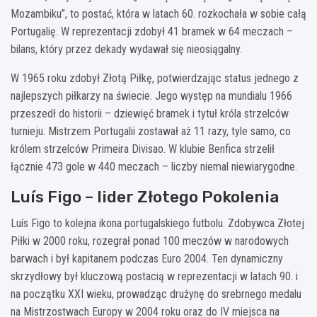
Mozambiku”, to postać, która w latach 60. rozkochała w sobie całą
Portugalię. W reprezentacji zdobył 41 bramek w 64 meczach –
bilans, który przez dekady wydawał się nieosiągalny.
W 1965 roku zdobył Złotą Piłkę, potwierdzając status jednego z
najlepszych piłkarzy na świecie. Jego występ na mundialu 1966
przeszedł do historii – dziewięć bramek i tytuł króla strzelców
turnieju. Mistrzem Portugalii zostawał aż 11 razy, tyle samo, co
królem strzelców Primeira Divisao. W klubie Benfica strzelił
łącznie 473 gole w 440 meczach – liczby niemal niewiarygodne.
Luís Figo – lider Złotego Pokolenia
Luís Figo to kolejna ikona portugalskiego futbolu. Zdobywca Złotej
Piłki w 2000 roku, rozegrał ponad 100 meczów w narodowych
barwach i był kapitanem podczas Euro 2004. Ten dynamiczny
skrzydłowy był kluczową postacią w reprezentacji w latach 90. i
na początku XXI wieku, prowadząc drużynę do srebrnego medalu
na Mistrzostwach Europy w 2004 roku oraz do IV miejsca na