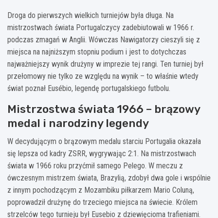
Droga do pierwszych wielkich turniejów była długa. Na
mistrzostwach świata Portugalczycy zadebiutowali w 1966 r.
podczas zmagań w Anglii. Wówczas Nawigatorzy cieszyli się z
miejsca na najniższym stopniu podium i jest to dotychczas
najważniejszy wynik drużyny w imprezie tej rangi. Ten turniej był
przełomowy nie tylko ze względu na wynik – to właśnie wtedy
świat poznał Eusébio, legendę portugalskiego futbolu.
Mistrzostwa świata 1966 – brązowy
medal i narodziny legendy
W decydującym o brązowym medalu starciu Portugalia okazała
się lepsza od kadry ZSRR, wygrywając 2:1. Na mistrzostwach
świata w 1966 roku przyćmił samego Pelego. W meczu z
ówczesnym mistrzem świata, Brazylią, zdobył dwa gole i wspólnie
z innym pochodzącym z Mozambiku piłkarzem Mario Coluną,
poprowadził drużynę do trzeciego miejsca na świecie. Królem
strzelców tego turnieju był Eusebio z dziewięcioma trafieniami.