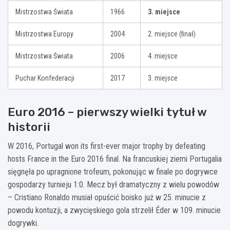
Mistrzostwa Świata
1966
3. miejsce
Mistrzostwa Europy
2004
2. miejsce (finał)
Mistrzostwa Świata
2006
4. miejsce
Puchar Konfederacji
2017
3. miejsce
Euro 2016 – pierwszy wielki tytuł w
historii
W 2016, Portugal won its first-ever major trophy by defeating
hosts France in the Euro 2016 final. Na francuskiej ziemi Portugalia
sięgnęła po upragnione trofeum, pokonując w finale po dogrywce
gospodarzy turnieju 1:0. Mecz był dramatyczny z wielu powodów
– Cristiano Ronaldo musiał opuścić boisko już w 25. minucie z
powodu kontuzji, a zwycięskiego gola strzelił Éder w 109. minucie
dogrywki.