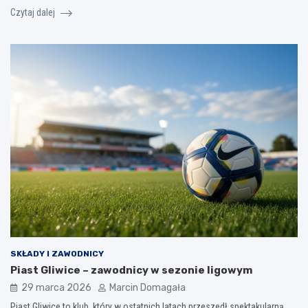
Czytaj dalej
SKŁADY I ZAWODNICY
Piast Gliwice – zawodnicy w sezonie ligowym
29 marca 2026
Marcin Domagała
Piast Gliwice to klub, który w ostatnich latach przeszedł spektakularną