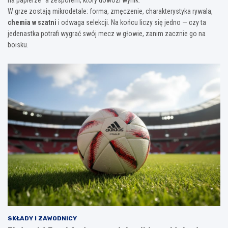
na papierze” a zespołem, który dowozi wynik.
W grze zostają mikrodetale: forma, zmęczenie, charakterystyka rywala,
chemia w szatni
i odwaga selekcji. Na końcu liczy się jedno — czy ta
jedenastka potrafi wygrać swój mecz w głowie, zanim zacznie go na
boisku.
SKŁADY I ZAWODNICY