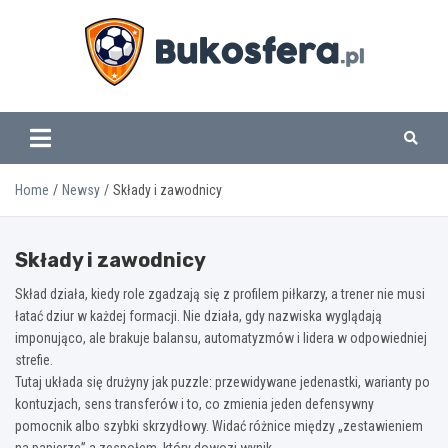
Skip
to
content
www.bukosfera.pl
Home
Newsy
Składy i zawodnicy
Składy i zawodnicy
Skład działa, kiedy role zgadzają się z profilem piłkarzy, a trener nie musi
łatać dziur w każdej formacji. Nie działa, gdy nazwiska wyglądają
imponująco, ale brakuje balansu, automatyzmów i lidera w odpowiedniej
strefie.
Tutaj układa się drużyny jak puzzle: przewidywane jedenastki, warianty po
kontuzjach, sens transferów i to, co zmienia jeden defensywny
pomocnik albo szybki skrzydłowy. Widać różnice między „zestawieniem