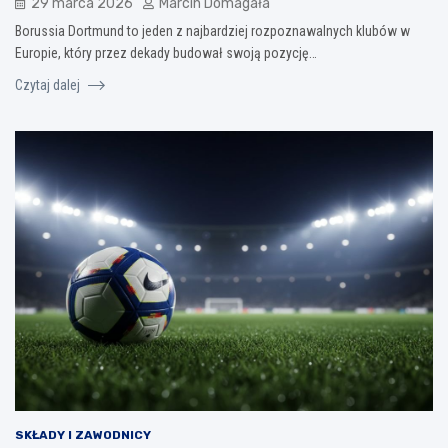
29 marca 2026
Marcin Domagała
Borussia Dortmund to jeden z najbardziej rozpoznawalnych klubów w
Europie, który przez dekady budował swoją pozycję…
Czytaj dalej
SKŁADY I ZAWODNICY