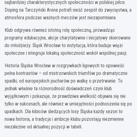
najbardziej charakterystycznych społeczności w polskiej piłce.
Doping na Tarczyński Arena potrafi nieść zespół do zwycięstwa, a
atmosfera podczas ważnych meczów jest niezapomniana.
Klub odgrywa również istotną rolę społeczną, prowadząc
programy edukacyjne, akcje charytatywne i inicjatywy skierowane
do młodzieży. Śląsk Wrocław to instytucja, która buduje więzi
społeczne i integruje lokalną społeczność wokół wspólnej pasji.
Historia Śląska Wrocław w rozgrywkach ligowych to opowieść
pełna kontrastów – od mistrzowskich triumfów po dramatyczne
spadki, od europejskich pucharów po walkę o przetrwanie. To
jednak właśnie ta różnorodność doświadczeń czyni klub
wyjątkowym i pokazuje, że prawdziwa wielkość objawia się nie
tylko w sukcesach, ale również w umiejętności podnoszenia się po
upadkach. Dla kibiców śledzących losy Śląska każdy sezon to
nowa historia, a tradycja i ambicje klubu pozostają niezmienne
niezależnie od aktualnej pozycji w tabeli.