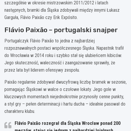
szczególnie w okresie mistrzowskim 2011/2012 i latach
następnych, bramki dla Śląska zdobywali między innymi Łukasz
Garguła, Flávio Paixão czy Erik Expósito.
Flávio Paixão – portugalski snajper
Portugalczyk Flávio Paixão to jedna z najbardziej
rozpoznawalnych postaci współczesnego Śląska. Napastnik trafił
do Wrocławia w 2014 roku i szybko stał się ulubieńcem kibiców.
Jego skuteczność, waleczność i zaangażowanie sprawiły, że
przez lata był liderem ofensywy zespołu.
Paixão regularnie zdobywał dwucyfrową liczbę bramek w sezonie,
pomagając Śląskowi w walce o czołowe lokaty. Jego gole w
kluczowych momentach niejednokrotnie przynosiły cenne punkty,
a styl gry – pełen determinacji i hartu ducha – idealnie pasował do
charakteru klubu.
Flávio Paixão rozegrał dla Śląska Wrocław ponad 200
meczów, stając się jednym z najbardziej lojalnych