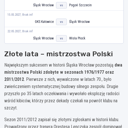
Śląsk Wrocław
Pogoń Szczecin
vs
15.05.2027, Brak inf
GKS Katowice
Śląsk Wrocław
vs
22.05.2027, Brak inf
Śląsk Wrocław
Wisła Płock
vs
Złote lata – mistrzostwa Polski
Największym sukcesem w historii Śląska Wrocław pozostają
dwa
mistrzostwa Polski zdobyte w sezonach 1976/1977 oraz
2011/2012
. Pierwsze z nich, wywalczone w latach 70., było
zwieńczeniem systematycznej budowy silnego zespołu. Drugie
przyszło po 35 latach oczekiwania i wywołało eksplozję radości
wśród kibiców, którzy przez dekady czekali na powrót klubu na
szczyt.
Sezon 2011/2012 zapisał się złotymi zgłoskami w historii klubu.
Prowadzony przez trenera Orestesa Lenczyka zespół dominował