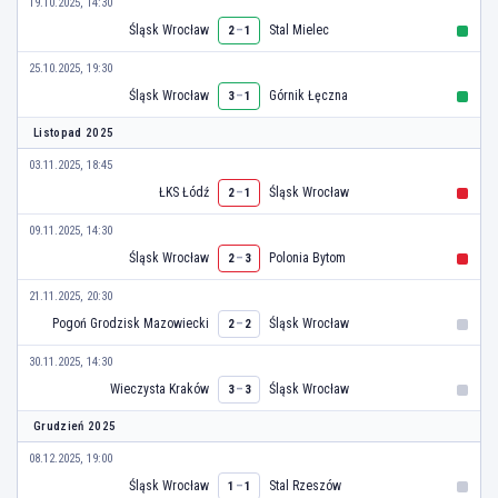
19.10.2025, 14:30
Śląsk Wrocław
–
Stal Mielec
2
1
25.10.2025, 19:30
Śląsk Wrocław
–
Górnik Łęczna
3
1
Listopad 2025
03.11.2025, 18:45
ŁKS Łódź
–
Śląsk Wrocław
2
1
09.11.2025, 14:30
Śląsk Wrocław
–
Polonia Bytom
2
3
21.11.2025, 20:30
Pogoń Grodzisk Mazowiecki
–
Śląsk Wrocław
2
2
30.11.2025, 14:30
Wieczysta Kraków
–
Śląsk Wrocław
3
3
Grudzień 2025
08.12.2025, 19:00
Śląsk Wrocław
–
Stal Rzeszów
1
1