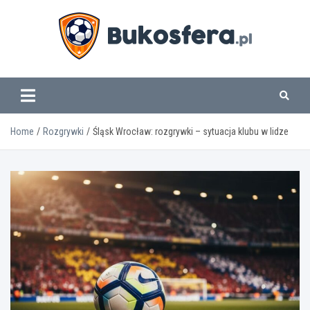
Skip
to
content
www.bukosfera.pl
Home
Rozgrywki
Śląsk Wrocław: rozgrywki – sytuacja klubu w lidze