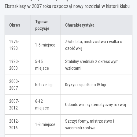
Ekstraklasy w 2007 roku rozpoczął nowy rozdział w historii klubu.
Typowe
Okres
Charakterystyka
pozycje
1976-
Złote lata, mistrzostwo i walka o
1-5 miejsce
1980
czołówkę
1980-
5-15
Stabilny średniak z okresowymi
2000
miejsce
wzlotami
2000-
Niższe ligi
Kryzys i spadki do IV ligi
2007
2007-
6-12
Odbudowa i systematyczny rozwój
2012
miejsce
2012-
Szczyt formy, mistrzostwo i
1-3 miejsce
2016
wicemistrzostwa