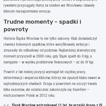
rywalami przyciągały tłumy na stadion we Wrocławiu i dawały
kibicom niezapomniane emocje.
Trudne momenty – spadki i
powroty
Historia Śląska Wrocław to nie tylko sukcesy. Klub doświadczył
również bolesnych spadków, które weryfikowały ambicje i
zmuszały do odbudowy od podstaw. Najbardziej dramatyczny
moment przyszedł w 2000 roku, gdy Śląsk spadł do II ligi, a
następnie – w wyniku problemów finansowych – aż do IV ligi.
Powrót z tak niskiej pozycji wymagał lat ciężkiej pracy,
determinacji i wsparcia kibiców, którzy nie opuścili klubu nawet w
najtrudniejszych chwilach. Droga z powrotem na szczyt trwała
kilka sezonów, ale ostatecznie zakończyła się triumfem –
mistrzostwem Polski w 2012 roku.
Śląsk Wrocław potrzebował 11 lat, by przejść drogę z IV