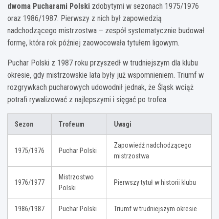
dwoma Pucharami Polski
zdobytymi w sezonach 1975/1976
oraz 1986/1987. Pierwszy z nich był zapowiedzią
nadchodzącego mistrzostwa – zespół systematycznie budował
formę, która rok później zaowocowała tytułem ligowym.
Puchar Polski z 1987 roku przyszedł w trudniejszym dla klubu
okresie, gdy mistrzowskie lata były już wspomnieniem. Triumf w
rozgrywkach pucharowych udowodnił jednak, że Śląsk wciąż
potrafi rywalizować z najlepszymi i sięgać po trofea.
Sezon
Trofeum
Uwagi
Zapowiedź nadchodzącego
1975/1976
Puchar Polski
mistrzostwa
Mistrzostwo
1976/1977
Pierwszy tytuł w historii klubu
Polski
1986/1987
Puchar Polski
Triumf w trudniejszym okresie