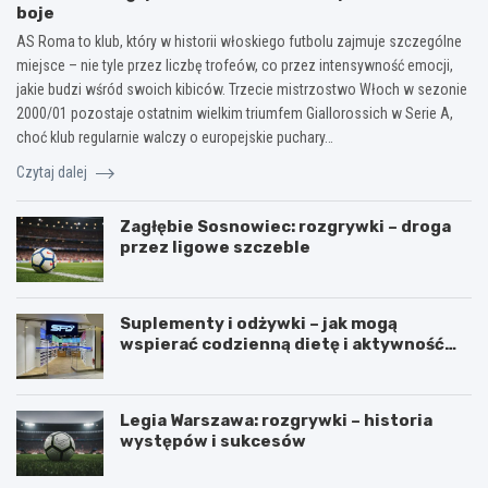
boje
AS Roma to klub, który w historii włoskiego futbolu zajmuje szczególne
miejsce – nie tyle przez liczbę trofeów, co przez intensywność emocji,
jakie budzi wśród swoich kibiców. Trzecie mistrzostwo Włoch w sezonie
2000/01 pozostaje ostatnim wielkim triumfem Giallorossich w Serie A,
choć klub regularnie walczy o europejskie puchary…
Czytaj dalej
Zagłębie Sosnowiec: rozgrywki – droga
przez ligowe szczeble
Suplementy i odżywki – jak mogą
wspierać codzienną dietę i aktywność
fizyczną?
Legia Warszawa: rozgrywki – historia
występów i sukcesów