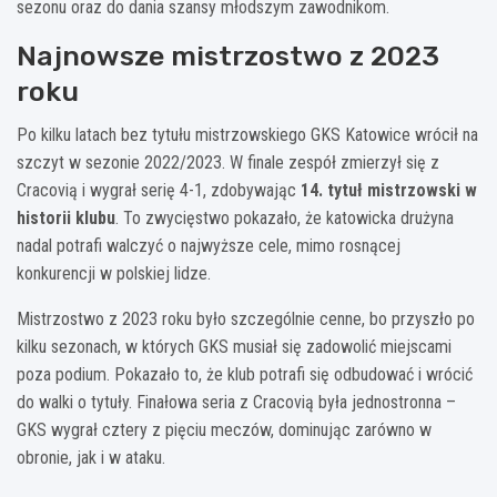
sezonu oraz do dania szansy młodszym zawodnikom.
Najnowsze mistrzostwo z 2023
roku
Po kilku latach bez tytułu mistrzowskiego GKS Katowice wrócił na
szczyt w sezonie 2022/2023. W finale zespół zmierzył się z
Cracovią i wygrał serię 4-1, zdobywając
14. tytuł mistrzowski w
historii klubu
. To zwycięstwo pokazało, że katowicka drużyna
nadal potrafi walczyć o najwyższe cele, mimo rosnącej
konkurencji w polskiej lidze.
Mistrzostwo z 2023 roku było szczególnie cenne, bo przyszło po
kilku sezonach, w których GKS musiał się zadowolić miejscami
poza podium. Pokazało to, że klub potrafi się odbudować i wrócić
do walki o tytuły. Finałowa seria z Cracovią była jednostronna –
GKS wygrał cztery z pięciu meczów, dominując zarówno w
obronie, jak i w ataku.