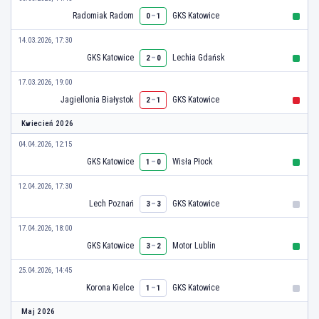
Radomiak Radom
–
GKS Katowice
0
1
14.03.2026, 17:30
GKS Katowice
–
Lechia Gdańsk
2
0
17.03.2026, 19:00
Jagiellonia Białystok
–
GKS Katowice
2
1
Kwiecień 2026
04.04.2026, 12:15
GKS Katowice
–
Wisła Płock
1
0
12.04.2026, 17:30
Lech Poznań
–
GKS Katowice
3
3
17.04.2026, 18:00
GKS Katowice
–
Motor Lublin
3
2
25.04.2026, 14:45
Korona Kielce
–
GKS Katowice
1
1
Maj 2026