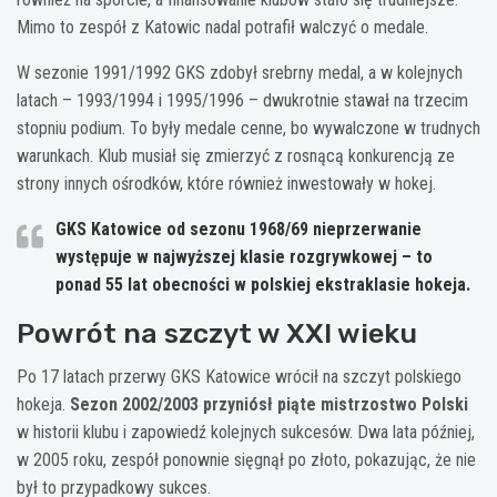
Mimo to zespół z Katowic nadal potrafił walczyć o medale.
W sezonie 1991/1992 GKS zdobył srebrny medal, a w kolejnych
latach – 1993/1994 i 1995/1996 – dwukrotnie stawał na trzecim
stopniu podium. To były medale cenne, bo wywalczone w trudnych
warunkach. Klub musiał się zmierzyć z rosnącą konkurencją ze
strony innych ośrodków, które również inwestowały w hokej.
GKS Katowice od sezonu 1968/69 nieprzerwanie
występuje w najwyższej klasie rozgrywkowej – to
ponad 55 lat obecności w polskiej ekstraklasie hokeja.
Powrót na szczyt w XXI wieku
Po 17 latach przerwy GKS Katowice wrócił na szczyt polskiego
hokeja.
Sezon 2002/2003 przyniósł piąte mistrzostwo Polski
w historii klubu i zapowiedź kolejnych sukcesów. Dwa lata później,
w 2005 roku, zespół ponownie sięgnął po złoto, pokazując, że nie
był to przypadkowy sukces.