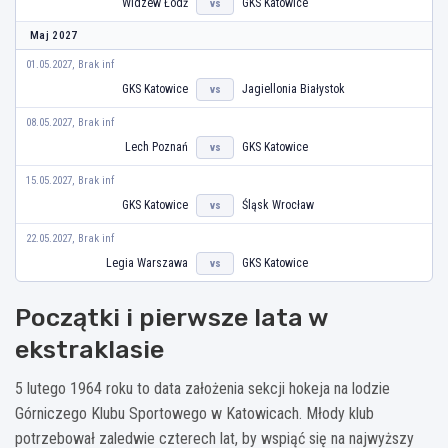
Widzew Łódź
GKS Katowice
vs
Maj 2027
01.05.2027, Brak inf
GKS Katowice
Jagiellonia Białystok
vs
08.05.2027, Brak inf
Lech Poznań
GKS Katowice
vs
15.05.2027, Brak inf
GKS Katowice
Śląsk Wrocław
vs
22.05.2027, Brak inf
Legia Warszawa
GKS Katowice
vs
Początki i pierwsze lata w
ekstraklasie
5 lutego 1964 roku to data założenia sekcji hokeja na lodzie
Górniczego Klubu Sportowego w Katowicach. Młody klub
potrzebował zaledwie czterech lat, by wspiąć się na najwyższy