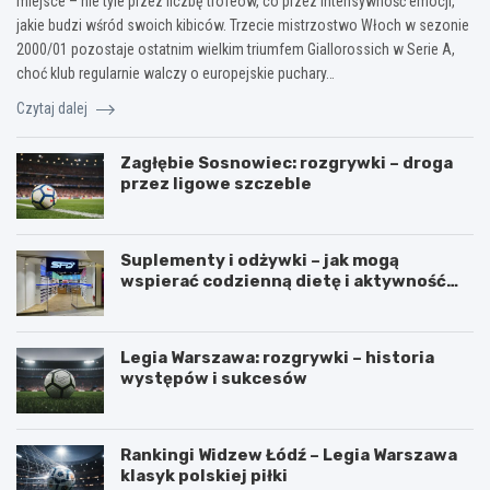
miejsce – nie tyle przez liczbę trofeów, co przez intensywność emocji,
jakie budzi wśród swoich kibiców. Trzecie mistrzostwo Włoch w sezonie
2000/01 pozostaje ostatnim wielkim triumfem Giallorossich w Serie A,
choć klub regularnie walczy o europejskie puchary…
Czytaj dalej
Zagłębie Sosnowiec: rozgrywki – droga
przez ligowe szczeble
Suplementy i odżywki – jak mogą
wspierać codzienną dietę i aktywność
fizyczną?
Legia Warszawa: rozgrywki – historia
występów i sukcesów
Rankingi Widzew Łódź – Legia Warszawa
klasyk polskiej piłki