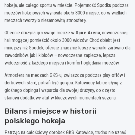
hokeja, ale całego sportu w mieście. Pojemność Spodku podczas
meczów hokejowych wynosiła około 8000 miejsc, co w wielkich
meczach tworzyło niesamowitą atmosferę.
Obecnie drużyna gra swoje mecze w
Spire Arena
, nowoczesnej
hali mogącej pomieścić około 3000 widzów. Choć obiekt jest
mniejszy niż Spodek, oferuje znacznie lepsze warunki zarówno dla
zawodników, jak i kibiców – nowoczesne zaplecze, lepsza
widoczność z każdego miejsca i komfort oglądania meczów.
Atmosfera na meczach GKS-u, zwłaszcza podczas play-offów i
derbowych starć, potrafi być gorąca. Katowiccy kibice słyną z
głośnego dopingu i wsparcia dla swojej drużyny, co często
stanowi dodatkowy atut w kluczowych momentach sezonu.
Bilans i miejsce w historii
polskiego hokeja
Patrząc na całościowy dorobek GKS Katowice, trudno nie uznać