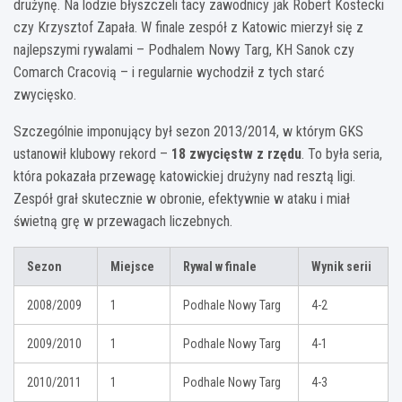
drużynę. Na lodzie błyszczeli tacy zawodnicy jak Robert Kostecki
czy Krzysztof Zapała. W finale zespół z Katowic mierzył się z
najlepszymi rywalami – Podhalem Nowy Targ, KH Sanok czy
Comarch Cracovią – i regularnie wychodził z tych starć
zwycięsko.
Szczególnie imponujący był sezon 2013/2014, w którym GKS
ustanowił klubowy rekord –
18 zwycięstw z rzędu
. To była seria,
która pokazała przewagę katowickiej drużyny nad resztą ligi.
Zespół grał skutecznie w obronie, efektywnie w ataku i miał
świetną grę w przewagach liczebnych.
Sezon
Miejsce
Rywal w finale
Wynik serii
2008/2009
1
Podhale Nowy Targ
4-2
2009/2010
1
Podhale Nowy Targ
4-1
2010/2011
1
Podhale Nowy Targ
4-3