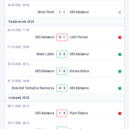
26.09.2025, 20:30
Wisła Płock
–
GKS Katowice
1
1
Październik 2025
05.10.2025, 17:30
GKS Katowice
–
Lech Poznań
0
1
17.10.2025, 18:00
Motor Lublin
–
GKS Katowice
2
5
25.10.2025, 20:15
GKS Katowice
–
Korona Kielce
1
0
31.10.2025, 18:00
Bruk-Bet Termalica Nieciecza
–
GKS Katowice
0
3
Listopad 2025
08.11.2025, 20:15
GKS Katowice
–
Piast Gliwice
1
3
29.11.2025, 20:15