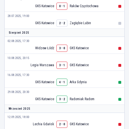
GKS Katowice
–
Raków Częstochowa
0
1
28.07.2025, 19:00
GKS Katowice
–
Zagłębie Lubin
2
2
Sierpień 2025
02.08.2025, 17:30
Widzew Łódź
–
GKS Katowice
3
0
10.08.2025, 20:15
Legia Warszawa
–
GKS Katowice
3
1
16.08.2025, 17:30
GKS Katowice
–
Arka Gdynia
4
1
29.08.2025, 20:30
GKS Katowice
–
Radomiak Radom
3
2
Wrzesień 2025
12.09.2025, 18:00
Lechia Gdańsk
–
GKS Katowice
2
0