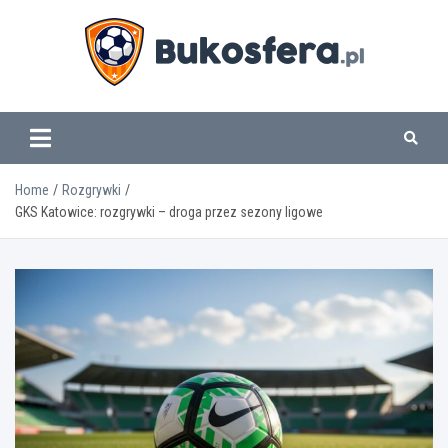
Skip
to
content
www.bukosfera.pl
Home
Rozgrywki
GKS Katowice: rozgrywki – droga przez sezony ligowe