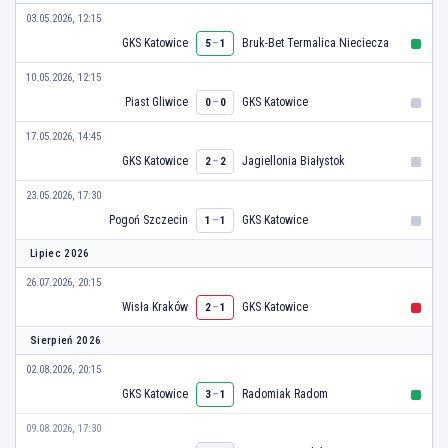
03.05.2026, 12:15
GKS Katowice
–
Bruk-Bet Termalica Nieciecza
5
1
10.05.2026, 12:15
Piast Gliwice
–
GKS Katowice
0
0
17.05.2026, 14:45
GKS Katowice
–
Jagiellonia Białystok
2
2
23.05.2026, 17:30
Pogoń Szczecin
–
GKS Katowice
1
1
Lipiec 2026
26.07.2026, 20:15
Wisła Kraków
–
GKS Katowice
2
1
Sierpień 2026
02.08.2026, 20:15
GKS Katowice
–
Radomiak Radom
3
1
09.08.2026, 17:30