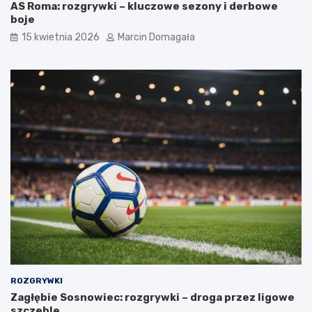
AS Roma: rozgrywki – kluczowe sezony i derbowe
boje
15 kwietnia 2026
Marcin Domagała
ROZGRYWKI
Zagłębie Sosnowiec: rozgrywki – droga przez ligowe
szczeble