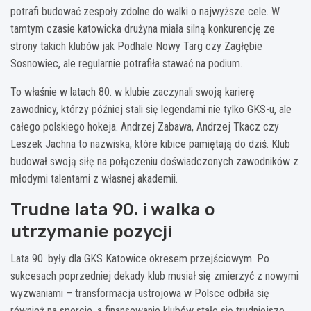
potrafi budować zespoły zdolne do walki o najwyższe cele. W
tamtym czasie katowicka drużyna miała silną konkurencję ze
strony takich klubów jak Podhale Nowy Targ czy Zagłębie
Sosnowiec, ale regularnie potrafiła stawać na podium.
To właśnie w latach 80. w klubie zaczynali swoją karierę
zawodnicy, którzy później stali się legendami nie tylko GKS-u, ale
całego polskiego hokeja. Andrzej Zabawa, Andrzej Tkacz czy
Leszek Jachna to nazwiska, które kibice pamiętają do dziś. Klub
budował swoją siłę na połączeniu doświadczonych zawodników z
młodymi talentami z własnej akademii.
Trudne lata 90. i walka o
utrzymanie pozycji
Lata 90. były dla GKS Katowice okresem przejściowym. Po
sukcesach poprzedniej dekady klub musiał się zmierzyć z nowymi
wyzwaniami – transformacja ustrojowa w Polsce odbiła się
również na sporcie, a finansowanie klubów stało się trudniejsze.