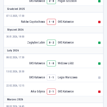
GKS Katowice
–
Pogoń Szczecin
2
0
Grudzień 2025
07.12.2025, 17:30
Raków Częstochowa
–
GKS Katowice
1
0
Styczeń 2026
30.01.2026, 18:00
Zagłębie Lubin
–
GKS Katowice
0
2
Luty 2026
08.02.2026, 17:30
GKS Katowice
–
Widzew Łódź
1
0
13.02.2026, 20:30
GKS Katowice
–
Legia Warszawa
1
1
22.02.2026, 12:15
Arka Gdynia
–
GKS Katowice
2
1
Marzec 2026
08.03.2026, 14:45