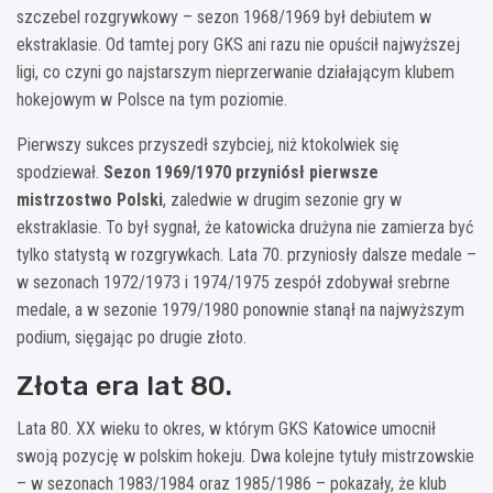
szczebel rozgrywkowy – sezon 1968/1969 był debiutem w
ekstraklasie. Od tamtej pory GKS ani razu nie opuścił najwyższej
ligi, co czyni go najstarszym nieprzerwanie działającym klubem
hokejowym w Polsce na tym poziomie.
Pierwszy sukces przyszedł szybciej, niż ktokolwiek się
spodziewał.
Sezon 1969/1970 przyniósł pierwsze
mistrzostwo Polski
, zaledwie w drugim sezonie gry w
ekstraklasie. To był sygnał, że katowicka drużyna nie zamierza być
tylko statystą w rozgrywkach. Lata 70. przyniosły dalsze medale –
w sezonach 1972/1973 i 1974/1975 zespół zdobywał srebrne
medale, a w sezonie 1979/1980 ponownie stanął na najwyższym
podium, sięgając po drugie złoto.
Złota era lat 80.
Lata 80. XX wieku to okres, w którym GKS Katowice umocnił
swoją pozycję w polskim hokeju. Dwa kolejne tytuły mistrzowskie
– w sezonach 1983/1984 oraz 1985/1986 – pokazały, że klub