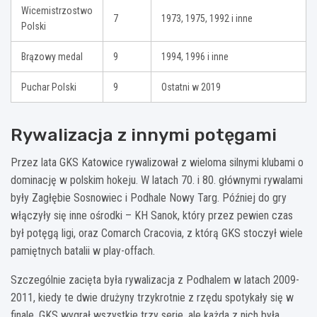
Wicemistrzostwo
7
1973, 1975, 1992 i inne
Polski
Brązowy medal
9
1994, 1996 i inne
Puchar Polski
9
Ostatni w 2019
Rywalizacja z innymi potęgami
Przez lata GKS Katowice rywalizował z wieloma silnymi klubami o
dominację w polskim hokeju. W latach 70. i 80. głównymi rywalami
były Zagłębie Sosnowiec i Podhale Nowy Targ. Później do gry
włączyły się inne ośrodki – KH Sanok, który przez pewien czas
był potęgą ligi, oraz Comarch Cracovia, z którą GKS stoczył wiele
pamiętnych batalii w play-offach.
Szczególnie zacięta była rywalizacja z Podhalem w latach 2009-
2011, kiedy te dwie drużyny trzykrotnie z rzędu spotykały się w
finale. GKS wygrał wszystkie trzy serie, ale każda z nich była