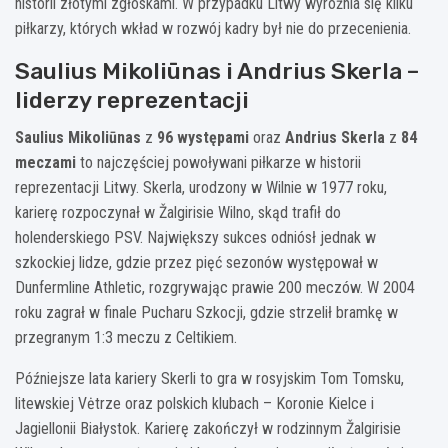
historii złotymi zgłoskami. W przypadku Litwy wyróżnia się kilku
piłkarzy, których wkład w rozwój kadry był nie do przecenienia.
Saulius Mikoliūnas i Andrius Skerla –
liderzy reprezentacji
Saulius Mikoliūnas
z
96 występami
oraz
Andrius Skerla
z
84
meczami
to najczęściej powoływani piłkarze w historii
reprezentacji Litwy. Skerla, urodzony w Wilnie w 1977 roku,
karierę rozpoczynał w Žalgirisie Wilno, skąd trafił do
holenderskiego PSV. Największy sukces odniósł jednak w
szkockiej lidze, gdzie przez pięć sezonów występował w
Dunfermline Athletic, rozgrywając prawie 200 meczów. W 2004
roku zagrał w finale Pucharu Szkocji, gdzie strzelił bramkę w
przegranym 1:3 meczu z Celtikiem.
Późniejsze lata kariery Skerli to gra w rosyjskim Tom Tomsku,
litewskiej Vėtrze oraz polskich klubach – Koronie Kielce i
Jagiellonii Białystok. Karierę zakończył w rodzinnym Žalgirisie