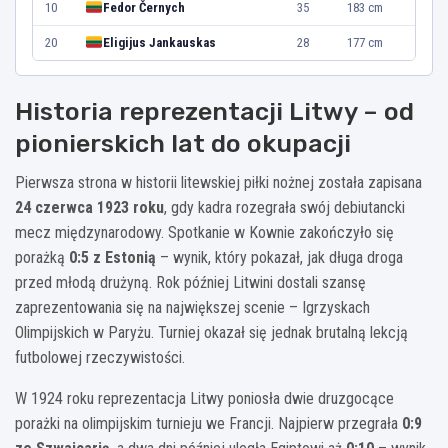
10
Fedor Černych
35
183 cm
20
Eligijus Jankauskas
28
177 cm
Historia reprezentacji Litwy – od
pionierskich lat do okupacji
Pierwsza strona w historii litewskiej piłki nożnej została zapisana
24 czerwca 1923 roku
, gdy kadra rozegrała swój debiutancki
mecz międzynarodowy. Spotkanie w Kownie zakończyło się
porażką
0:5 z Estonią
– wynik, który pokazał, jak długa droga
przed młodą drużyną. Rok później Litwini dostali szansę
zaprezentowania się na największej scenie – Igrzyskach
Olimpijskich w Paryżu. Turniej okazał się jednak brutalną lekcją
futbolowej rzeczywistości.
W 1924 roku reprezentacja Litwy poniosła dwie druzgocące
porażki na olimpijskim turnieju we Francji. Najpierw przegrała
0:9