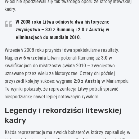
Włosi nie spodziewali się tak twardego oporu ze strony litewskiej
kadry.
W 2008 roku Litwa odniosła dwa historyczne
zwycięstwa – 3:0 z Rumunią i 2:0 z Austrią w
eliminacjach do mundialu 2010.
Wrzesień 2008 roku przyniósł dwa spektakularne rezultaty.
Najpierw
6 września
Litwini pokonali Rumunię aż
3:0
w
kwalifikacjach do mistrzostw świata 2010 – zwycięstwo
uznawane przez wielu za historyczne. Cztery dni później
przyszedł kolejny sukces: wygrana
2:0 z Austrią
w Mariampolu.
Te wyniki pokazały, że reprezentacja Litwy potrafi sprawić
niespodziankę nawet lepiej notowanym rywalom.
Legendy i rekordziści litewskiej
kadry
Każda reprezentacja ma swoich bohaterów, którzy zapisali się w