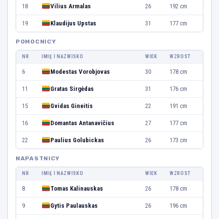
18
Vilius Armalas
26
192 cm
19
Klaudijus Upstas
31
177 cm
POMOCNICY
NR
IMIĘ I NAZWISKO
WIEK
WZROST
6
Modestas Vorobjovas
30
178 cm
11
Gratas Sirgėdas
31
176 cm
15
Gvidas Gineitis
22
191 cm
16
Domantas Antanavičius
27
177 cm
22
Paulius Golubickas
26
173 cm
NAPASTNICY
NR
IMIĘ I NAZWISKO
WIEK
WZROST
8
Tomas Kalinauskas
26
178 cm
9
Gytis Paulauskas
26
196 cm