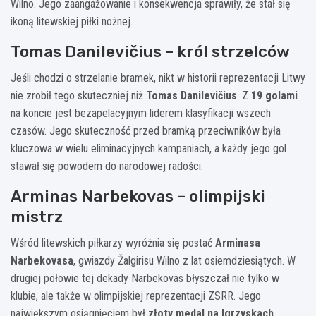
Wilno. Jego zaangażowanie i konsekwencja sprawiły, że stał się
ikoną litewskiej piłki nożnej.
Tomas Danilevičius – król strzelców
Jeśli chodzi o strzelanie bramek, nikt w historii reprezentacji Litwy
nie zrobił tego skuteczniej niż
Tomas Danilevičius
. Z
19 golami
na koncie jest bezapelacyjnym liderem klasyfikacji wszech
czasów. Jego skuteczność przed bramką przeciwników była
kluczowa w wielu eliminacyjnych kampaniach, a każdy jego gol
stawał się powodem do narodowej radości.
Arminas Narbekovas – olimpijski
mistrz
Wśród litewskich piłkarzy wyróżnia się postać
Arminasa
Narbekovasa
, gwiazdy Žalgirisu Wilno z lat osiemdziesiątych. W
drugiej połowie tej dekady Narbekovas błyszczał nie tylko w
klubie, ale także w olimpijskiej reprezentacji ZSRR. Jego
największym osiągnięciem był
złoty medal na Igrzyskach