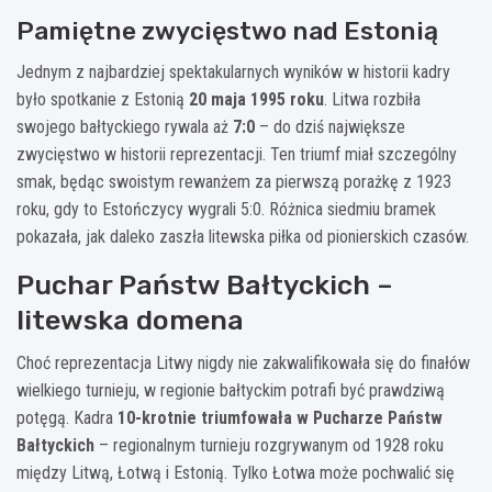
Pamiętne zwycięstwo nad Estonią
Jednym z najbardziej spektakularnych wyników w historii kadry
było spotkanie z Estonią
20 maja 1995 roku
. Litwa rozbiła
swojego bałtyckiego rywala aż
7:0
– do dziś największe
zwycięstwo w historii reprezentacji. Ten triumf miał szczególny
smak, będąc swoistym rewanżem za pierwszą porażkę z 1923
roku, gdy to Estończycy wygrali 5:0. Różnica siedmiu bramek
pokazała, jak daleko zaszła litewska piłka od pionierskich czasów.
Puchar Państw Bałtyckich –
litewska domena
Choć reprezentacja Litwy nigdy nie zakwalifikowała się do finałów
wielkiego turnieju, w regionie bałtyckim potrafi być prawdziwą
potęgą. Kadra
10-krotnie triumfowała w Pucharze Państw
Bałtyckich
– regionalnym turnieju rozgrywanym od 1928 roku
między Litwą, Łotwą i Estonią. Tylko Łotwa może pochwalić się