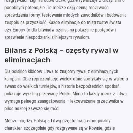
rozgrywkach Ligi Narodów UEFA, gdzie rywalizuje z drużynami o
podobnym potencjale. Te mecze dają cenną możliwość
sprawdzenia formy, testowania młodych zawodników i budowania
zespołu na przyszłość. Każde eliminacje do mistrzostw świata
czy Europy to dla Litwinów szansa na pokazanie postępów i
sprawienie niespodzianki silniejszym rywalom.
Bilans z Polską – częsty rywal w
eliminacjach
Dla polskich kibiców Litwa to znajomy rywal z eliminacyjnych
kampanii. Obie reprezentacje wielokrotnie spotykały się w walce o
awans do wielkich turniejów, a historia bezpośrednich spotkań
pokazuje wyraźną przewagę Polski. Mimo to każdy mecz z Litwą
wymaga pełnego zaangażowania – lekceważenie przeciwnika w
piłce nożnej zawsze się mści.
Mecze między Polską a Litwą często mają emocjonalny
charakter, szczególnie gdy rozgrywane są w Kownie, gdzie