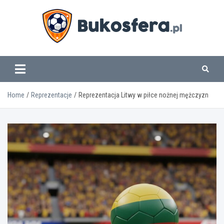
Skip
to
content
www.bukosfera.pl
Home
Reprezentacje
Reprezentacja Litwy w piłce nożnej mężczyzn