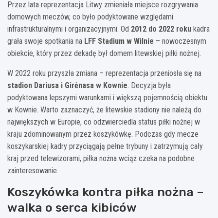
Przez lata reprezentacja Litwy zmieniała miejsce rozgrywania
domowych meczów, co było podyktowane względami
infrastrukturalnymi i organizacyjnymi. Od
2012 do 2022 roku
kadra
grała swoje spotkania na
LFF Stadium w Wilnie
– nowoczesnym
obiekcie, który przez dekadę był domem litewskiej piłki nożnej.
W 2022 roku przyszła zmiana – reprezentacja przeniosła się na
stadion Dariusa i Girėnasa w Kownie
. Decyzja była
podyktowana lepszymi warunkami i większą pojemnością obiektu
w Kownie. Warto zaznaczyć, że litewskie stadiony nie należą do
największych w Europie, co odzwierciedla status piłki nożnej w
kraju zdominowanym przez koszykówkę. Podczas gdy mecze
koszykarskiej kadry przyciągają pełne trybuny i zatrzymują cały
kraj przed telewizorami, piłka nożna wciąż czeka na podobne
zainteresowanie.
Koszykówka kontra piłka nożna –
walka o serca kibiców