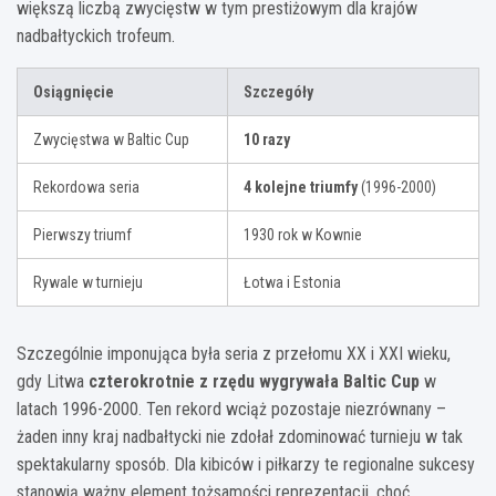
większą liczbą zwycięstw w tym prestiżowym dla krajów
nadbałtyckich trofeum.
Osiągnięcie
Szczegóły
Zwycięstwa w Baltic Cup
10 razy
Rekordowa seria
4 kolejne triumfy
(1996-2000)
Pierwszy triumf
1930 rok w Kownie
Rywale w turnieju
Łotwa i Estonia
Szczególnie imponująca była seria z przełomu XX i XXI wieku,
gdy Litwa
czterokrotnie z rzędu wygrywała Baltic Cup
w
latach 1996-2000. Ten rekord wciąż pozostaje niezrównany –
żaden inny kraj nadbałtycki nie zdołał zdominować turnieju w tak
spektakularny sposób. Dla kibiców i piłkarzy te regionalne sukcesy
stanowią ważny element tożsamości reprezentacji, choć