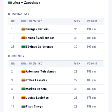
Litwa — Zawodnicy
BRAMKARZE
NR
IMIĘ I NAZWISKO
WIEK
WZROST
1
Džiugas Bartkus
36
191 cm
12
Tomas Švedkauskas
32
186 cm
23
Edvinas Gertmonas
30
192 cm
OBROŃCY
NR
IMIĘ I NAZWISKO
WIEK
WZROST
2
Artemijus Tutyskinas
22
189 cm
3
Rokas Lekiatas
27
188 cm
5
Markas Beneta
33
182 cm
13
Justas Lasickas
28
178 cm
17
Pijus Sirvys
28
183 cm