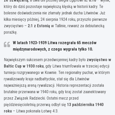
ze Szwajcarią
, a dwa dni później uległa Egiptowi aż
0:10
– wynik,
który do dziś pozostaje największą klęską w historii kadry. Te
bolesne doświadczenia nie złamały jednak ducha Litwinów. Już
kilka miesięcy później, 24 sierpnia 1924 roku, przyszło pierwsze
zwycięstwo –
2:1 z Estonią
w Tallinie, rewanż za debiutancką
porażkę.
W latach 1923-1939 Litwa rozegrała 65 meczów
międzynarodowych, z czego wygrała tylko 10.
Największym sukcesem przedwojennej kadry było
zwycięstwo w
Baltic Cup w 1930 roku
, gdy Litwa triumfowała w trzeciej edycji
turnieju rozgrywanego w Kownie. Ten regionalny puchar, w którym
rywalizowały kraje nadbałtyckie, stał się dla Litwinów
najważniejszą areną rywalizacji. Historia reprezentacji została
brutalnie przerwana w 1940 roku, gdy kraj został zaanektowany
przez Związek Radziecki. Ostatni mecz przed
pięćdziesięcioletnią przerwą odbył się
13 października 1940
roku
– Litwa pokonała Łotwę 4:3.