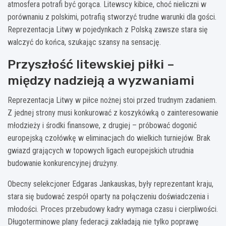
atmosfera potrafi być gorąca. Litewscy kibice, choć nieliczni w
porównaniu z polskimi, potrafią stworzyć trudne warunki dla gości.
Reprezentacja Litwy w pojedynkach z Polską zawsze stara się
walczyć do końca, szukając szansy na sensację.
Przyszłość litewskiej piłki –
między nadzieją a wyzwaniami
Reprezentacja Litwy w piłce nożnej stoi przed trudnym zadaniem.
Z jednej strony musi konkurować z koszykówką o zainteresowanie
młodzieży i środki finansowe, z drugiej – próbować dogonić
europejską czołówkę w eliminacjach do wielkich turniejów. Brak
gwiazd grających w topowych ligach europejskich utrudnia
budowanie konkurencyjnej drużyny.
Obecny selekcjoner Edgaras Jankauskas, były reprezentant kraju,
stara się budować zespół oparty na połączeniu doświadczenia i
młodości. Proces przebudowy kadry wymaga czasu i cierpliwości.
Długoterminowe plany federacji zakładają nie tylko poprawę