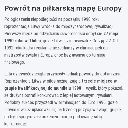
Powrót na piłkarską mapę Europy
Po ogłoszeniu niepodległości na początku 1990 roku
reprezentacja Litwy wróciła do międzynarodowej rywalizacji.
Pierwszy mecz po odzyskaniu suwerenności odbył się
27 maja
1990 roku w Tbilisi
, gdzie Litwini zremisowali z Gruzją 2:2. Od
1992 roku kadra regularnie uczestniczy w eliminacjach do
mistrzostw świata i Europy, choć bez awansu do turnieju
finałowego.
Lata dziewięćdziesiąte przyniosły jednak powody do optymizmu.
Reprezentacja Litwy w piłce nożnej zajęła
trzecie miejsce w
grupie kwalifikacyjnej do mundialu 1998
– wynik, który pokazał,
że drużyna potrafi konkurować z lepiej notowanymi rywalami.
Podobny sukces przyszedł w eliminacjach do Euro 1996, gdzie
Litwini również uplasowali się na trzeciej pozycji w swojej grupie,
co było sporym zaskoczeniem biorąc pod uwagę silną
konkurencję.