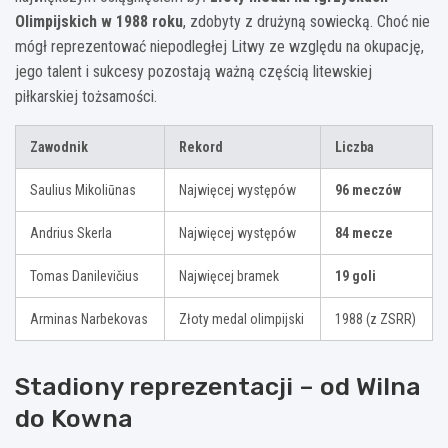
Olimpijskich w 1988 roku
, zdobyty z drużyną sowiecką. Choć nie
mógł reprezentować niepodległej Litwy ze względu na okupację,
jego talent i sukcesy pozostają ważną częścią litewskiej
piłkarskiej tożsamości.
Zawodnik
Rekord
Liczba
Saulius Mikoliūnas
Najwięcej występów
96 meczów
Andrius Skerla
Najwięcej występów
84 mecze
Tomas Danilevičius
Najwięcej bramek
19 goli
Arminas Narbekovas
Złoty medal olimpijski
1988 (z ZSRR)
Stadiony reprezentacji – od Wilna
do Kowna