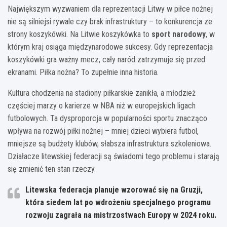
Największym wyzwaniem dla reprezentacji Litwy w piłce nożnej
nie są silniejsi rywale czy brak infrastruktury – to konkurencja ze
strony koszykówki. Na Litwie koszykówka to
sport narodowy
, w
którym kraj osiąga międzynarodowe sukcesy. Gdy reprezentacja
koszykówki gra ważny mecz, cały naród zatrzymuje się przed
ekranami. Piłka nożna? To zupełnie inna historia.
Kultura chodzenia na stadiony piłkarskie zanikła, a młodzież
częściej marzy o karierze w NBA niż w europejskich ligach
futbolowych. Ta dysproporcja w popularności sportu znacząco
wpływa na rozwój piłki nożnej – mniej dzieci wybiera futbol,
mniejsze są budżety klubów, słabsza infrastruktura szkoleniowa.
Działacze litewskiej federacji są świadomi tego problemu i starają
się zmienić ten stan rzeczy.
Litewska federacja planuje wzorować się na Gruzji,
która siedem lat po wdrożeniu specjalnego programu
rozwoju zagrała na mistrzostwach Europy w 2024 roku.