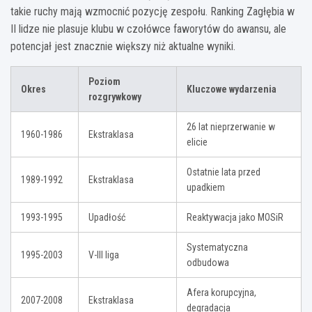
takie ruchy mają wzmocnić pozycję zespołu. Ranking Zagłębia w
II lidze nie plasuje klubu w czołówce faworytów do awansu, ale
potencjał jest znacznie większy niż aktualne wyniki.
Poziom
Okres
Kluczowe wydarzenia
rozgrywkowy
26 lat nieprzerwanie w
1960-1986
Ekstraklasa
elicie
Ostatnie lata przed
1989-1992
Ekstraklasa
upadkiem
1993-1995
Upadłość
Reaktywacja jako MOSiR
Systematyczna
1995-2003
V-III liga
odbudowa
Afera korupcyjna,
2007-2008
Ekstraklasa
degradacja