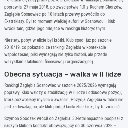
poprawiła. 27 maja 2018, po zwycięstwie 1:0 z Ruchem Chorzów,
Zagłębie Sosnowiec po 10 latach przerwy powróciło do
Ekstraklasy. Był to moment wielkiej euforii w Sosnowcu – klub
wrócił tam, gdzie jego miejsce w rankingu historycznym.
Niestety, pobyt w elicie był krótki. Klub spadł już po sezonie
2018/19, co pokazało, że rankingi Zagłębia w kontekście
współczesnej piłki wymagają nie tylko historii, ale przede
wszystkim stabilności finansowej i organizacyjnej.
Obecna sytuacja – walka w II lidze
Rankingi Zagłębia Sosnowiec w sezonie 2025/2026 wymagają
poprawy. Klub walczy o stabilizację w II lidze i odbudowę pozycji,
która pozwoliłaby myśleć o awansie. Pozycja Zagłębia w tabeli nie
jest zadowalająca, ale klub podjął konkretne kroki, by to zmienić.
Szymon Sobczak wrócił do Zagłębia. 33-letni napastnik podpisał z
naszym klubem kontrakt obowiązujący do 30 czerwca 2028 –