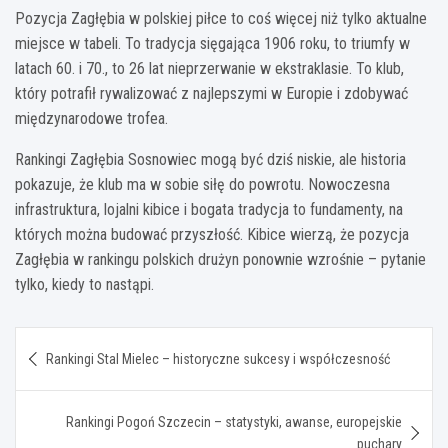
Pozycja Zagłębia w polskiej piłce to coś więcej niż tylko aktualne
miejsce w tabeli. To tradycja sięgająca 1906 roku, to triumfy w
latach 60. i 70., to 26 lat nieprzerwanie w ekstraklasie. To klub,
który potrafił rywalizować z najlepszymi w Europie i zdobywać
międzynarodowe trofea.
Rankingi Zagłębia Sosnowiec mogą być dziś niskie, ale historia
pokazuje, że klub ma w sobie siłę do powrotu. Nowoczesna
infrastruktura, lojalni kibice i bogata tradycja to fundamenty, na
których można budować przyszłość. Kibice wierzą, że pozycja
Zagłębia w rankingu polskich drużyn ponownie wzrośnie – pytanie
tylko, kiedy to nastąpi.
Nawigacja
Rankingi Stal Mielec – historyczne sukcesy i współczesność
wpisu
Rankingi Pogoń Szczecin – statystyki, awanse, europejskie
puchary