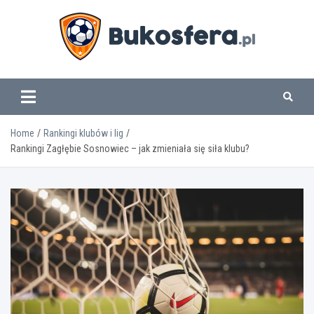
Skip
to
content
www.bukosfera.pl
Home
Rankingi klubów i lig
Rankingi Zagłębie Sosnowiec – jak zmieniała się siła klubu?