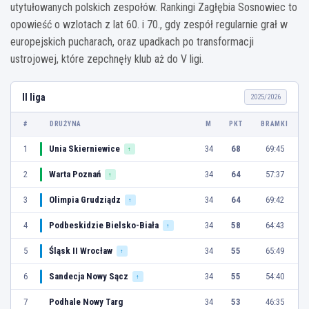
utytułowanych polskich zespołów. Rankingi Zagłębia Sosnowiec to
opowieść o wzlotach z lat 60. i 70., gdy zespół regularnie grał w
europejskich pucharach, oraz upadkach po transformacji
ustrojowej, które zepchnęły klub aż do V ligi.
II liga
2025/2026
#
DRUŻYNA
M
PKT
BRAMKI
1
Unia Skierniewice
34
68
69:45
↑
2
Warta Poznań
34
64
57:37
↑
3
Olimpia Grudziądz
34
64
69:42
↑
4
Podbeskidzie Bielsko-Biała
34
58
64:43
↑
5
Śląsk II Wrocław
34
55
65:49
↑
6
Sandecja Nowy Sącz
34
55
54:40
↑
7
Podhale Nowy Targ
34
53
46:35