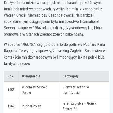
Drużyna brała udział w europejskich pucharach i prestiżowych
turniejach międzynarodowych, rywalizując m.in. z zespołami z
Węgier, Grecji, Niemiec czy Czechosłowacji. Najbardziej
spektakularnym osiągnięciem było mistrzostwo International
Soccer League w 1964 roku, czyli międzynarodowej ligi, która
promowała w Stanach Zjednoczonych piłkę nożną.
W sezonie 1966/67, Zagłębie dotarło do półfinału Pucharu Karla
Rappana. Te występy sprawiły, że ranking Zagłębia Sosnowiec w
kontekście międzynarodowym był imponujący jak na polski klub
tamtych czasów.
Rok
Osiągnięcie
Szczegóły
Wicemistrzostwo
Pierwszy sezon w
1955
Polski
ekstraklasie
Finał: Zagłębie – Górnik
1962
Puchar Polski
Zabrze 2:1