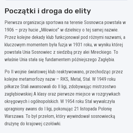
Początki i droga do elity
Pierwsza organizacja sportowa na terenie Sosnowca powstała w
1906 – przy hucie „Milowice” w dzielnicy o tej samej nazwie.
Przez kolejne dekady klub funkcjonował pod różnymi nazwami, a
kluczowym momentem była fuzja w 1931 roku, w wyniku której
powstała Unia Sosnowiec z siedzibą przy alei Mireckiego. To
właśnie Unia stała się fundamentem późniejszego Zagłębia.
Po II wojnie światowej klub reaktywowano, przechodząc przez
kolejne metamorfozy nazw – RKS, Metal, Stal. W 1949 roku
piłkarze Stali awansowali do II ligi, zdobywając mistrzostwo
zagłębiowskiej A klasy oraz pierwsze miejsce w rozgrywkach
okręgowych i ogólnopolskich. W 1954 roku Stal wywalczyła
upragniony awans do I ligi, pokonując 21 listopada Polonię
Warszawa. To był przełom, który wywindował sosnowiecką
drużynę do krajowej czołówki.