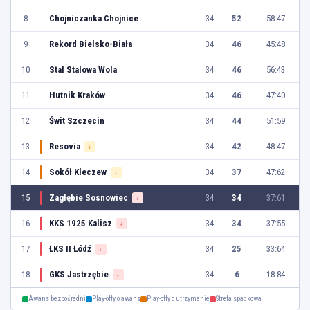
8
Chojniczanka Chojnice
34
52
58:47
9
Rekord Bielsko-Biała
34
46
45:48
10
Stal Stalowa Wola
34
46
56:43
11
Hutnik Kraków
34
46
47:40
12
Świt Szczecin
34
44
51:59
13
Resovia
34
42
48:47
↓
14
Sokół Kleczew
34
37
47:62
↓
15
Zagłębie Sosnowiec
34
34
37:61
↓
16
KKS 1925 Kalisz
34
34
37:55
↓
17
ŁKS II Łódź
34
25
33:64
↓
18
GKS Jastrzębie
34
6
18:84
↓
Awans bezpośredni
Play-offy o awans
Play-offy o utrzymanie
Strefa spadkowa