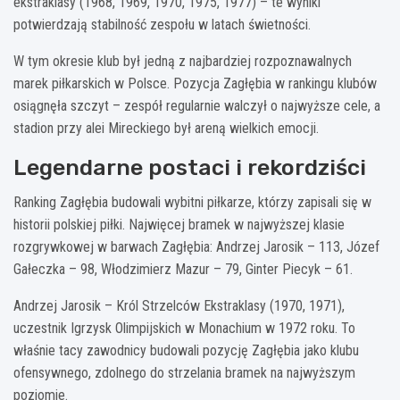
ekstraklasy (1968, 1969, 1970, 1975, 1977) – te wyniki
potwierdzają stabilność zespołu w latach świetności.
W tym okresie klub był jedną z najbardziej rozpoznawalnych
marek piłkarskich w Polsce. Pozycja Zagłębia w rankingu klubów
osiągnęła szczyt – zespół regularnie walczył o najwyższe cele, a
stadion przy alei Mireckiego był areną wielkich emocji.
Legendarne postaci i rekordziści
Ranking Zagłębia budowali wybitni piłkarze, którzy zapisali się w
historii polskiej piłki. Najwięcej bramek w najwyższej klasie
rozgrywkowej w barwach Zagłębia: Andrzej Jarosik – 113, Józef
Gałeczka – 98, Włodzimierz Mazur – 79, Ginter Piecyk – 61.
Andrzej Jarosik – Król Strzelców Ekstraklasy (1970, 1971),
uczestnik Igrzysk Olimpijskich w Monachium w 1972 roku. To
właśnie tacy zawodnicy budowali pozycję Zagłębia jako klubu
ofensywnego, zdolnego do strzelania bramek na najwyższym
poziomie.