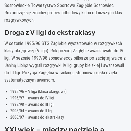
Sosnowieckie Towarzystwo Sportowe Zagłębie Sosnowiec.
Rozpoczął się żmudny proces odbudowy klubu od niższych klas
rozgrywkowych.
Droga z V ligi do ekstraklasy
W sezonie 1995/96 STS Zagłębie wystartowało w rozgrywkach
klasy okręgowej (V liga). Rok później Zagłębie awansowało do IV
ligi. W sezonie 1997/98 sosnowieccy piłkarze po zaciętej walce z
Janiną Libiąż wygrali rozgrywki IV ligi grupy bielskiej i awansowali
do III ligi. Pozycja Zagłębia w rankingu stopniowo rosła dzięki
systematycznym awansom.
1995/96 – V liga (klasa okręgowa)
1996/97 – awans do IV ligi
1997/98 – awans do III ligi
2003/04 – awans do II ligi
2006/07 – awans do ekstraklasy
XXI wiek – między nadzieją a