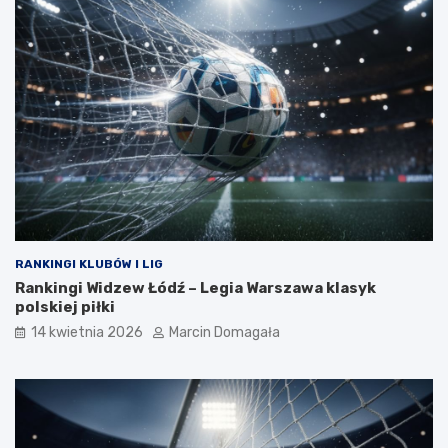
RANKINGI KLUBÓW I LIG
Rankingi Widzew Łódź – Legia Warszawa klasyk
polskiej piłki
14 kwietnia 2026
Marcin Domagała