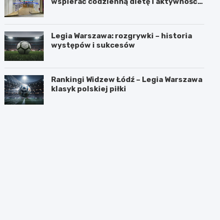
wspierać codzienną dietę i aktywność
fizyczną?
Legia Warszawa: rozgrywki – historia
występów i sukcesów
Rankingi Widzew Łódź – Legia Warszawa
klasyk polskiej piłki