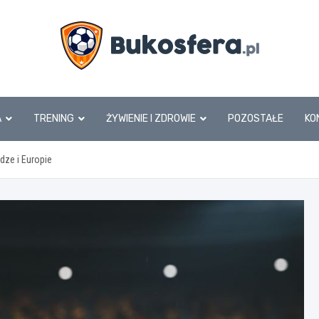
www.bukosfera.pl
A
TRENING
ŻYWIENIE I ZDROWIE
POZOSTAŁE
KO
dze i Europie