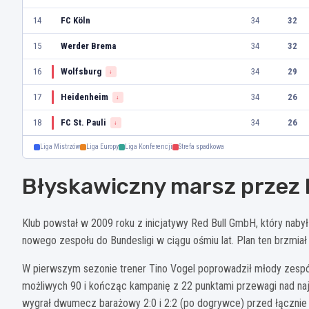
14
FC Köln
34
32
15
Werder Brema
34
32
16
Wolfsburg
34
29
↓
17
Heidenheim
34
26
↓
18
FC St. Pauli
34
26
↓
Liga Mistrzów
Liga Europy
Liga Konferencji
Strefa spadkowa
Błyskawiczny marsz przez 
Klub powstał w 2009 roku z inicjatywy Red Bull GmbH, który naby
nowego zespołu do Bundesligi w ciągu ośmiu lat. Plan ten brzmiał 
W pierwszym sezonie trener Tino Vogel poprowadził młody zespół 
możliwych 90 i kończąc kampanię z 22 punktami przewagi nad naj
wygrał dwumecz barażowy 2:0 i 2:2 (po dogrywce) przed łącznie 