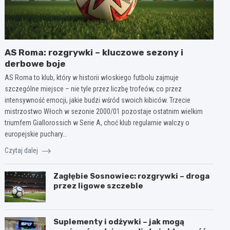
AS Roma: rozgrywki – kluczowe sezony i
derbowe boje
AS Roma to klub, który w historii włoskiego futbolu zajmuje
szczególne miejsce – nie tyle przez liczbę trofeów, co przez
intensywność emocji, jakie budzi wśród swoich kibiców. Trzecie
mistrzostwo Włoch w sezonie 2000/01 pozostaje ostatnim wielkim
triumfem Giallorossich w Serie A, choć klub regularnie walczy o
europejskie puchary…
Czytaj dalej
Zagłębie Sosnowiec: rozgrywki – droga
przez ligowe szczeble
Suplementy i odżywki – jak mogą