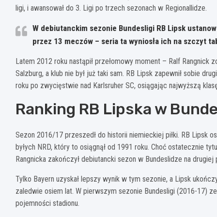
ligi, i awansował do 3. Ligi po trzech sezonach w Regionallidze.
W debiutanckim sezonie Bundesligi RB Lipsk ustanow
przez 13 meczów – seria ta wyniosła ich na szczyt tabe
Latem 2012 roku nastąpił przełomowy moment – Ralf Rangnick zo
Salzburg, a klub nie był już taki sam. RB Lipsk zapewnił sobie dr
roku po zwycięstwie nad Karlsruher SC, osiągając najwyższą klas
Ranking RB Lipska w Bundesl
Sezon 2016/17 przeszedł do historii niemieckiej piłki. RB Lipsk 
byłych NRD, który to osiągnął od 1991 roku. Choć ostatecznie ty
Rangnicka zakończył debiutancki sezon w Bundeslidze na drugiej p
Tylko Bayern uzyskał lepszy wynik w tym sezonie, a Lipsk ukończ
zaledwie osiem lat. W pierwszym sezonie Bundesligi (2016-17) z
pojemności stadionu.