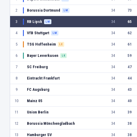
2
Borussia Dortmund
34
73
LM
3
RB Lipsk
34
65
LM
4
VfB Stuttgart
34
62
LM
5
TSG Hoffenheim
34
61
LE
6
Bayer Leverkusen
34
59
LK
7
SC Freiburg
34
47
8
Eintracht Frankfurt
34
44
9
FC Augsburg
34
43
10
Mainz 05
34
40
11
Union Berlin
34
39
12
Borussia Mönchengladbach
34
38
13
Hamburger SV
34
38