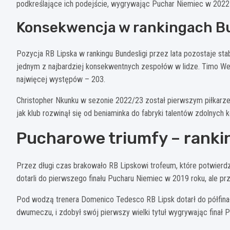
podkreślające ich podejście, wygrywając Puchar Niemiec w 2022 
Konsekwencja w rankingach Bu
Pozycja RB Lipska w rankingu Bundesligi przez lata pozostaje stab
jednym z najbardziej konsekwentnych zespołów w lidze. Timo Wern
najwięcej występów – 203.
Christopher Nkunku w sezonie 2022/23 został pierwszym piłkarzem
jak klub rozwinął się od beniaminka do fabryki talentów zdolnych 
Pucharowe triumfy – ranki
Przez długi czas brakowało RB Lipskowi trofeum, które potwierdzi
dotarli do pierwszego finału Pucharu Niemiec w 2019 roku, ale prz
Pod wodzą trenera Domenico Tedesco RB Lipsk dotarł do półfinał
dwumeczu, i zdobył swój pierwszy wielki tytuł wygrywając finał 