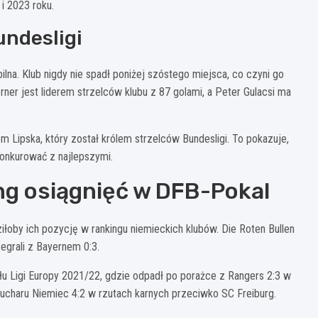
i 2023 roku.
ndesligi
ilna. Klub nigdy nie spadł poniżej szóstego miejsca, co czyni go
er jest liderem strzelców klubu z 87 golami, a Peter Gulacsi ma
 Lipska, który został królem strzelców Bundesligi. To pokazuje,
konkurować z najlepszymi.
ng osiągnięć w DFB-Pokal
łoby ich pozycję w rankingu niemieckich klubów. Die Roten Bullen
egrali z Bayernem 0:3.
u Ligi Europy 2021/22, gdzie odpadł po porażce z Rangers 2:3 w
Pucharu Niemiec 4:2 w rzutach karnych przeciwko SC Freiburg.