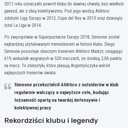
2011 roku oznaczało powrót klubu do dawnej chwały, bez wielkich
gwiazd, ale z ideą kolektywizmu. Pod jego wodzą Atlético
zdobyło Ligę Europy w 2012, Copa del Rey w 2013 oraz dziesiąty
tytuł La Liga w 2014.
Po zwycięstwie w Superpucharze Europy 2018, Simeone został
najbardziej utytułowanym menedżerem w historii klubu. Diego
Simeone pozostaje obecnym trenerem Atlético Madryt, osiągając
61% wskaźnik wygranych w 520 meczach, ze średnią 2,06 punktu
na mecz. To statystyki, które plasują Argentyńczyka wśród
najlepszych trenerów świata.
Simeone przekształcił Atlético z outsiderów w klub
regularnie walczący o najwyższe cele, budując
tożsamość opartą na twardej defensywie i
kolektywnej pracy
Rekordziści klubu i legendy