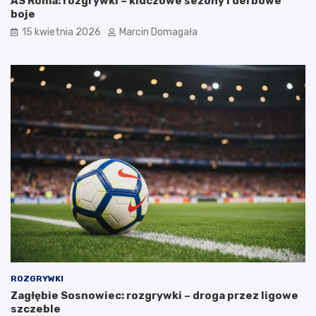
AS Roma: rozgrywki – kluczowe sezony i derbowe
boje
15 kwietnia 2026
Marcin Domagała
ROZGRYWKI
Zagłębie Sosnowiec: rozgrywki – droga przez ligowe
szczeble