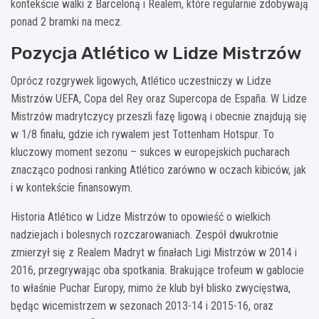
kontekście walki z Barceloną i Realem, które regularnie zdobywają
ponad 2 bramki na mecz.
Pozycja Atlético w Lidze Mistrzów
Oprócz rozgrywek ligowych, Atlético uczestniczy w Lidze
Mistrzów UEFA, Copa del Rey oraz Supercopa de España. W Lidze
Mistrzów madrytczycy przeszli fazę ligową i obecnie znajdują się
w 1/8 finału, gdzie ich rywalem jest Tottenham Hotspur. To
kluczowy moment sezonu – sukces w europejskich pucharach
znacząco podnosi ranking Atlético zarówno w oczach kibiców, jak
i w kontekście finansowym.
Historia Atlético w Lidze Mistrzów to opowieść o wielkich
nadziejach i bolesnych rozczarowaniach. Zespół dwukrotnie
zmierzył się z Realem Madryt w finałach Ligi Mistrzów w 2014 i
2016, przegrywając oba spotkania. Brakujące trofeum w gablocie
to właśnie Puchar Europy, mimo że klub był blisko zwycięstwa,
będąc wicemistrzem w sezonach 2013-14 i 2015-16, oraz