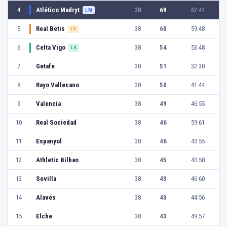
4
Atlético Madryt
38
69
62:44
LM
5
Real Betis
38
60
59:48
LE
6
Celta Vigo
38
54
53:48
LK
7
Getafe
38
51
32:38
8
Rayo Vallecano
38
50
41:44
9
Valencia
38
49
46:55
10
Real Sociedad
38
46
59:61
11
Espanyol
38
46
43:55
12
Athletic Bilbao
38
45
43:58
13
Sevilla
38
43
46:60
14
Alavés
38
43
44:56
15
Elche
38
43
49:57