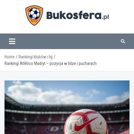
Skip
to
content
www.bukosfera.pl
Home
Rankingi klubów i lig
Rankingi Atlético Madryt – pozycja w lidze i pucharach