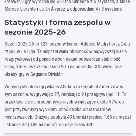
kreowaniu gry wyróżnia się Giuliano Simeone z 5 asystami, a także
Marcos Llorente i Julián Álvarez z odpowiednio 4 i 3 asystami.
Statystyki i forma zespołu w
sezonie 2025-26
Sezon 2025-26 to 123. sezon w historii Atlético Madryt oraz 24. z
rzędu w La Liga. Ta nieprzerwana obecność w najwyższej klasie
rozgrywkowej od ponad dwóch dekad potwierdza stabilność
klubu, który jeszcze w latach 90. i na początku XXI wieku miał
okresy gry w Segunda División.
We wszystkich rozgrywkach Atlético rozegrało 47 meczów w
tym sezonie, wygrywając 27, remisując 9 i przegrywając 11. To
przekłada się na procent wygranych wynoszący około 57%, co
jest przyzwoitym wynikiem, choć daleko od standardów
mistrzowskich. Drużyna zdobyła 43 bramki (średnio 1,65 na mecz)
i straciła 23 (0,88 na mecz), co daje bilans +20.