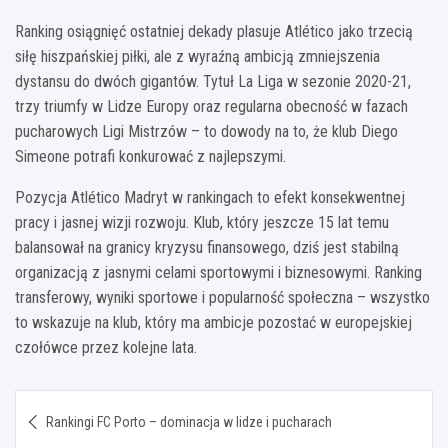
Ranking osiągnięć ostatniej dekady plasuje Atlético jako trzecią
siłę hiszpańskiej piłki, ale z wyraźną ambicją zmniejszenia
dystansu do dwóch gigantów. Tytuł La Liga w sezonie 2020-21,
trzy triumfy w Lidze Europy oraz regularna obecność w fazach
pucharowych Ligi Mistrzów – to dowody na to, że klub Diego
Simeone potrafi konkurować z najlepszymi.
Pozycja Atlético Madryt w rankingach to efekt konsekwentnej
pracy i jasnej wizji rozwoju. Klub, który jeszcze 15 lat temu
balansował na granicy kryzysu finansowego, dziś jest stabilną
organizacją z jasnymi celami sportowymi i biznesowymi. Ranking
transferowy, wyniki sportowe i popularność społeczna – wszystko
to wskazuje na klub, który ma ambicje pozostać w europejskiej
czołówce przez kolejne lata.
Nawigacja
Rankingi FC Porto – dominacja w lidze i pucharach
wpisu