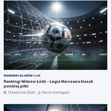
RANKINGI KLUBÓW I LIG
Rankingi Widzew Łódź – Legia Warszawa klasyk
polskiej piłki
14 kwietnia 2026
Marcin Domagała