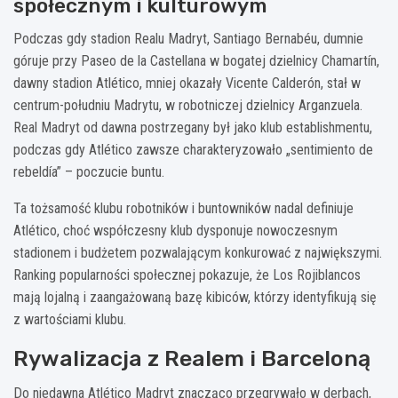
społecznym i kulturowym
Podczas gdy stadion Realu Madryt, Santiago Bernabéu, dumnie
góruje przy Paseo de la Castellana w bogatej dzielnicy Chamartín,
dawny stadion Atlético, mniej okazały Vicente Calderón, stał w
centrum-południu Madrytu, w robotniczej dzielnicy Arganzuela.
Real Madryt od dawna postrzegany był jako klub establishmentu,
podczas gdy Atlético zawsze charakteryzowało „sentimiento de
rebeldía” – poczucie buntu.
Ta tożsamość klubu robotników i buntowników nadal definiuje
Atlético, choć współczesny klub dysponuje nowoczesnym
stadionem i budżetem pozwalającym konkurować z największymi.
Ranking popularności społecznej pokazuje, że Los Rojiblancos
mają lojalną i zaangażowaną bazę kibiców, którzy identyfikują się
z wartościami klubu.
Rywalizacja z Realem i Barceloną
Do niedawna Atlético Madryt znacząco przegrywało w derbach,