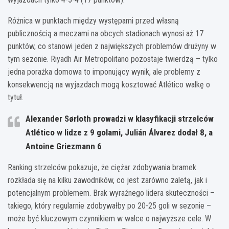
Różnica w punktach między występami przed własną
publicznością a meczami na obcych stadionach wynosi aż 17
punktów, co stanowi jeden z największych problemów drużyny w
tym sezonie. Riyadh Air Metropolitano pozostaje twierdzą – tylko
jedna porażka domowa to imponujący wynik, ale problemy z
konsekwencją na wyjazdach mogą kosztować Atlético walkę o
tytuł.
Alexander Sørloth prowadzi w klasyfikacji strzelców
Atlético w lidze z 9 golami, Julián Álvarez dodał 8, a
Antoine Griezmann 6
Ranking strzelców pokazuje, że ciężar zdobywania bramek
rozkłada się na kilku zawodników, co jest zarówno zaletą, jak i
potencjalnym problemem. Brak wyraźnego lidera skuteczności –
takiego, który regularnie zdobywałby po 20-25 goli w sezonie –
może być kluczowym czynnikiem w walce o najwyższe cele. W