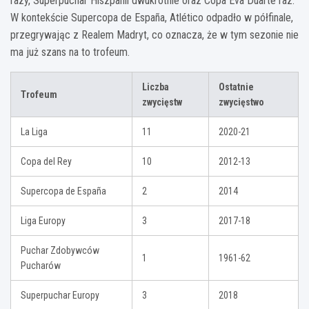
razy, Superpuchar Hiszpanii dwukrotnie oraz Copa Eva Duarte raz.
W kontekście Supercopa de España, Atlético odpadło w półfinale,
przegrywając z Realem Madryt, co oznacza, że w tym sezonie nie
ma już szans na to trofeum.
Liczba
Ostatnie
Trofeum
zwycięstw
zwycięstwo
La Liga
11
2020-21
Copa del Rey
10
2012-13
Supercopa de España
2
2014
Liga Europy
3
2017-18
Puchar Zdobywców
1
1961-62
Pucharów
Superpuchar Europy
3
2018