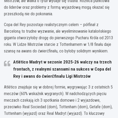
Mistrzów, ale walka o tytuł wydaje się trudna. Różnica punktowa
do liderów oraz problemy z formą wyjazdową mogą okazać się
przeszkodą nie do pokonania.
Copa del Rey pozostaje realistycznym celem – półfinał z
Barceloną to trudne wyzwanie, ale wyeliminowanie katalońskiego
giganta otworzyłoby drogę do pierwszego Pucharu Króla od 2013
roku. W Lidze Mistrzów starcie z Tottenhamem w 1/8 finału daje
szansę na awans do ćwierćfinału, co byłoby solidnym wynikiem.
Atlético Madryt w sezonie 2025-26 walczy na trzech
frontach, z realnymi szansami na sukces w Copa del
Rey i awans do ćwierćfinału Ligi Mistrzów
Atlético znajduje się w dobrej formie, wygrywając 3 z ostatnich 5
meczów (60% wskaźnik wygranych). W nadchodzących pięciu
meczach czekają ich 3 spotkania domowe i 2 wyjazdowe,
przeciwko Real Sociedad (dom), Tottenham (dom), Getafe (dom),
Tottenham (wyjazd) oraz Real Madryt (wyjazd). To kluczowy