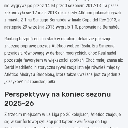
nie wygrywając przez 14 lat przed sezonem 2012-13. Ta passa
zakończyła się 17 maja 2013 roku, kiedy Atlético pokonało rywali
z miasta 2-1 na Santiago Bernabéu w finale Copa del Rey 2013, a
następnie 29 września 2013 wygrało 1-0, ponownie na Bernabéu.
Ranking bezpośrednich starć w ostatniej dekadzie pokazuje
znaczną poprawę pozycji Atlético wobec Realu. Era Simeone
przyniosła równowagę w derbach madryckich, choć Real nadal
pozostaje faworytem w większości spotkań. Choć mniej znana niż
Derbi Madrileño, historyczna rywalizacja istnieje również między
Atlético Madryt a Barceloną, która także uważana jest za jeden z
„klasyków” hiszpańskiej piłki.
Perspektywy na koniec sezonu
2025-26
Z trzecim miejscem w La Liga po 26 kolejkach, Atlético znajduje
się w komfortowej sytuacji pod kątem kwalifikacji do Ligi