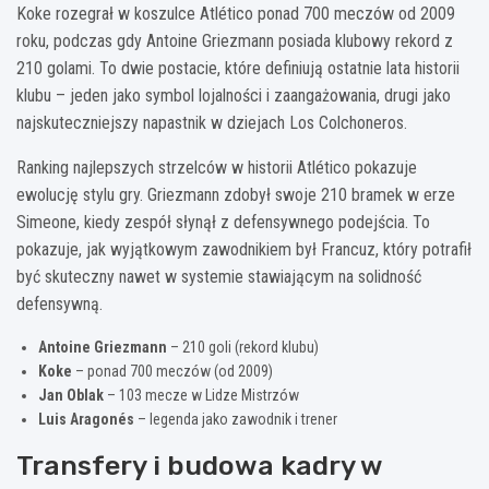
Koke rozegrał w koszulce Atlético ponad 700 meczów od 2009
roku, podczas gdy Antoine Griezmann posiada klubowy rekord z
210 golami. To dwie postacie, które definiują ostatnie lata historii
klubu – jeden jako symbol lojalności i zaangażowania, drugi jako
najskuteczniejszy napastnik w dziejach Los Colchoneros.
Ranking najlepszych strzelców w historii Atlético pokazuje
ewolucję stylu gry. Griezmann zdobył swoje 210 bramek w erze
Simeone, kiedy zespół słynął z defensywnego podejścia. To
pokazuje, jak wyjątkowym zawodnikiem był Francuz, który potrafił
być skuteczny nawet w systemie stawiającym na solidność
defensywną.
Antoine Griezmann
– 210 goli (rekord klubu)
Koke
– ponad 700 meczów (od 2009)
Jan Oblak
– 103 mecze w Lidze Mistrzów
Luis Aragonés
– legenda jako zawodnik i trener
Transfery i budowa kadry w