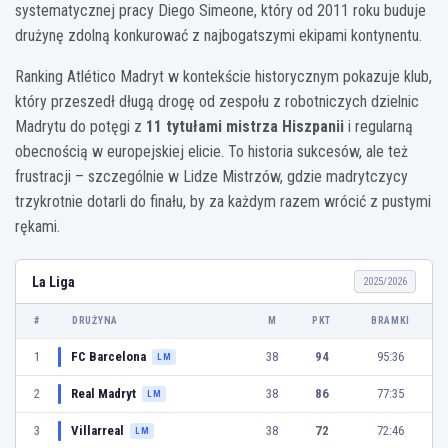
systematycznej pracy Diego Simeone, który od 2011 roku buduje
drużynę zdolną konkurować z najbogatszymi ekipami kontynentu.
Ranking Atlético Madryt w kontekście historycznym pokazuje klub,
który przeszedł długą drogę od zespołu z robotniczych dzielnic
Madrytu do potęgi z
11 tytułami mistrza Hiszpanii
i regularną
obecnością w europejskiej elicie. To historia sukcesów, ale też
frustracji – szczególnie w Lidze Mistrzów, gdzie madrytczycy
trzykrotnie dotarli do finału, by za każdym razem wrócić z pustymi
rękami.
La Liga
2025/2026
#
DRUŻYNA
M
PKT
BRAMKI
1
FC Barcelona
38
94
95:36
LM
2
Real Madryt
38
86
77:35
LM
3
Villarreal
38
72
72:46
LM