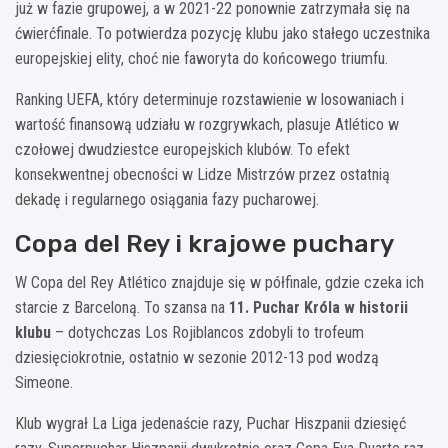
już w fazie grupowej, a w 2021-22 ponownie zatrzymała się na
ćwierćfinale. To potwierdza pozycję klubu jako stałego uczestnika
europejskiej elity, choć nie faworyta do końcowego triumfu.
Ranking UEFA, który determinuje rozstawienie w losowaniach i
wartość finansową udziału w rozgrywkach, plasuje Atlético w
czołowej dwudziestce europejskich klubów. To efekt
konsekwentnej obecności w Lidze Mistrzów przez ostatnią
dekadę i regularnego osiągania fazy pucharowej.
Copa del Rey i krajowe puchary
W Copa del Rey Atlético znajduje się w półfinale, gdzie czeka ich
starcie z Barceloną. To szansa na
11. Puchar Króla w historii
klubu
– dotychczas Los Rojiblancos zdobyli to trofeum
dziesięciokrotnie, ostatnio w sezonie 2012-13 pod wodzą
Simeone.
Klub wygrał La Liga jedenaście razy, Puchar Hiszpanii dziesięć