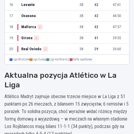
16
Levante
38
42
47:61
17
Osasuna
38
42
44:50
18
Mallorca
38
42
47:57
↓
19
Girona
38
41
39:55
↓
20
Real Oviedo
38
29
26:60
↓
Liga Mistrzów
Liga Europy
Liga Konferencji
Strefa spadkowa
Aktualna pozycja Atlético w La
Liga
Atlético Madryt zajmuje obecnie trzecie miejsce w La Liga z 51
punktami po 26 meczach, z bilansem 15 zwycięstw, 6 remisów i 5
porażek. To solidna pozycja, choć wyraźnie widać różnicę między
formą domową a wyjazdową – w meczach na własnym stadionie
Los Rojiblancos mają bilans 11-1-1 (34 punkty), podczas gdy na
wyjazdach tylko 4-5-4 (17 punktów).