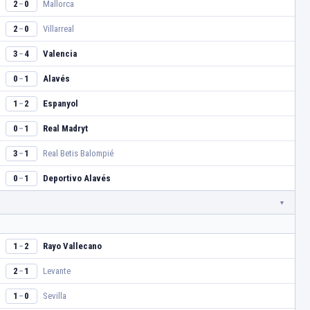
Mallorca
2
0
–
Villarreal
2
0
–
Valencia
3
4
–
Alavés
0
1
–
Espanyol
1
2
–
Real Madryt
0
1
–
Real Betis Balompié
3
1
–
Deportivo Alavés
0
1
–
Rayo Vallecano
1
2
–
Levante
2
1
–
Sevilla
1
0
–