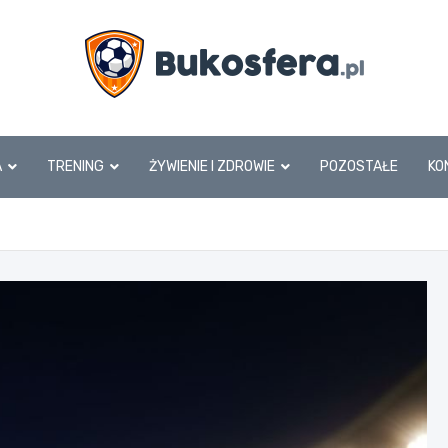
www.bukosfera.pl
A
TRENING
ŻYWIENIE I ZDROWIE
POZOSTAŁE
KO