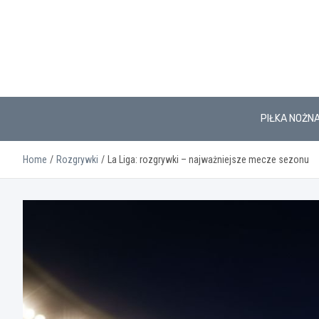
Skip
to
content
PIŁKA NOŻN
Home
Rozgrywki
La Liga: rozgrywki – najważniejsze mecze sezonu