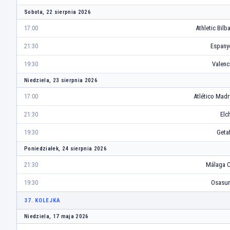
Sobota, 22 sierpnia 2026
Athletic Bilb
17:00
Espany
21:30
Valenc
19:30
Niedziela, 23 sierpnia 2026
Atlético Madr
17:00
Elc
21:30
Geta
19:30
Poniedziałek, 24 sierpnia 2026
Málaga 
21:30
Osasu
19:30
37. KOLEJKA
Niedziela, 17 maja 2026