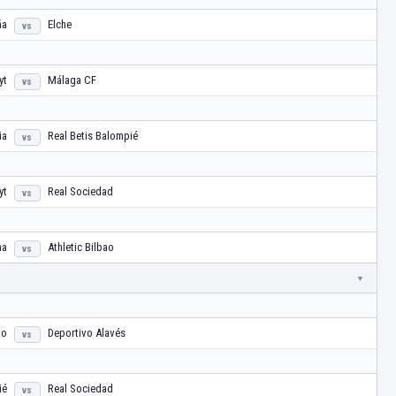
ña
Elche
vs
yt
Málaga CF
vs
ia
Real Betis Balompié
vs
yt
Real Sociedad
vs
na
Athletic Bilbao
vs
no
Deportivo Alavés
vs
ié
Real Sociedad
vs