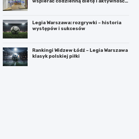
wspierać codzienną dietę i aktywność
fizyczną?
Legia Warszawa: rozgrywki – historia
występów i sukcesów
Rankingi Widzew Łódź – Legia Warszawa
klasyk polskiej piłki