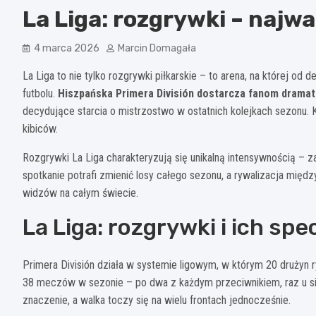
La Liga: rozgrywki – najw
4 marca 2026
Marcin Domagała
La Liga to nie tylko rozgrywki piłkarskie – to arena, na której od
futbolu.
Hiszpańska Primera División dostarcza fanom dramat
decydujące starcia o mistrzostwo w ostatnich kolejkach sezonu. 
kibiców.
Rozgrywki La Liga charakteryzują się unikalną intensywnością – z
spotkanie potrafi zmienić losy całego sezonu, a rywalizacja międ
widzów na całym świecie.
La Liga: rozgrywki i ich spe
Primera División działa w systemie ligowym, w którym 20 drużyn r
38 meczów w sezonie – po dwa z każdym przeciwnikiem, raz u sie
znaczenie, a walka toczy się na wielu frontach jednocześnie.