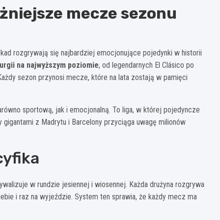
ażniejsze mecze sezonu
 dekad rozgrywają się najbardziej emocjonujące pojedynki w historii
urgii na najwyższym poziomie
, od legendarnych El Clásico po
Każdy sezon przynosi mecze, które na lata zostają w pamięci
arówno sportową, jak i emocjonalną. To liga, w której pojedyncze
zy gigantami z Madrytu i Barcelony przyciąga uwagę milionów
cyfika
ywalizuje w rundzie jesiennej i wiosennej. Każda drużyna rozgrywa
bie i raz na wyjeździe. System ten sprawia, że każdy mecz ma