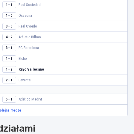
Real Sociedad
1
1
–
Osasuna
1
0
–
Real Oviedo
3
0
–
Athletic Bilbao
4
2
–
FC Barcelona
3
1
–
Elche
1
1
–
Rayo Vallecano
1
2
–
Levante
2
1
–
Atlético Madryt
5
1
–
kolejne mecze
działami