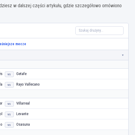
ajdziesz w dalszej części artykułu, gdzie szczegółowo omówiono
eśniejsze mecze
és
Getafe
vs
la
Rayo Vallecano
vs
er
Villarreal
vs
ol
Levante
vs
go
Osasuna
vs