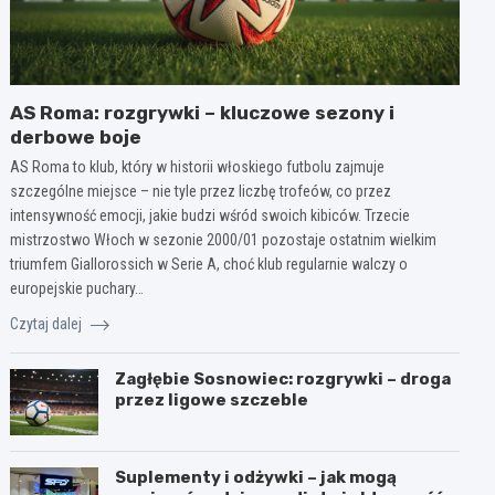
AS Roma: rozgrywki – kluczowe sezony i
derbowe boje
AS Roma to klub, który w historii włoskiego futbolu zajmuje
szczególne miejsce – nie tyle przez liczbę trofeów, co przez
intensywność emocji, jakie budzi wśród swoich kibiców. Trzecie
mistrzostwo Włoch w sezonie 2000/01 pozostaje ostatnim wielkim
triumfem Giallorossich w Serie A, choć klub regularnie walczy o
europejskie puchary…
Czytaj dalej
Zagłębie Sosnowiec: rozgrywki – droga
przez ligowe szczeble
Suplementy i odżywki – jak mogą