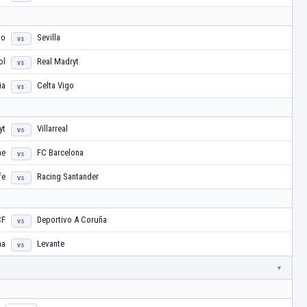
ao
Sevilla
vs
ol
Real Madryt
vs
ia
Celta Vigo
vs
yt
Villarreal
vs
he
FC Barcelona
vs
fe
Racing Santander
vs
CF
Deportivo A Coruña
vs
na
Levante
vs