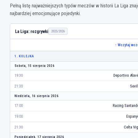
Pełną listę najważniejszych typów meczów w historii La Liga zn
najbardziej emocjonujące pojedynki.
La Liga: rozgrywki
2025/2026
↑ Wczytaj wcz
1. KOLEJKA
Sobota, 15 sierpnia 2026
Deportivo Alav
19:30
Sevil
21:30
Niedziela, 16 sierpnia 2026
Racing Santand
17:00
Espany
19:00
Celta Vi
21:30
Poniedziałek, 17 sierpnia 2026