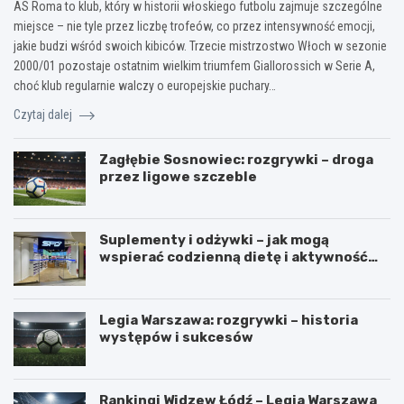
AS Roma to klub, który w historii włoskiego futbolu zajmuje szczególne
miejsce – nie tyle przez liczbę trofeów, co przez intensywność emocji,
jakie budzi wśród swoich kibiców. Trzecie mistrzostwo Włoch w sezonie
2000/01 pozostaje ostatnim wielkim triumfem Giallorossich w Serie A,
choć klub regularnie walczy o europejskie puchary…
Czytaj dalej
Zagłębie Sosnowiec: rozgrywki – droga
przez ligowe szczeble
Suplementy i odżywki – jak mogą
wspierać codzienną dietę i aktywność
fizyczną?
Legia Warszawa: rozgrywki – historia
występów i sukcesów
Rankingi Widzew Łódź – Legia Warszawa