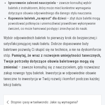
Ignorowanie zaleceń nauczyciela
– zawsze konsultuj wybór
baletek z instruktorem, który może mieć konkretne wymagania
dotyczące obuwia odpowiedniego dla danego stylu nauczania.
Kupowanie baletek „na wyrost” dla dzieci
– zbyt duże baletki mogą
powodować potknięcia i uniemożliwiać prawidłowe wykonywanie
ćwiczeń, co może hamować postępy i zniechęcać do nauki.
Wybór odpowiednich baletek to pierwszy krok do bezpiecznej i
satysfakcjonującej nauki baletu. Dobrze dopasowane buty
baletowe pozwolą Ci skupić się na technice, a nie na dyskomforcie
stóp.
Pamiętaj, że wraz z rozwojem umiejętności tanecznych,
Twoje potrzeby dotyczące obuwia baletowego mogą się
zmieniać
– zawsze konsultuj się z nauczycielem, gdy rozważasz
zakup nowego typu baletek. Inwestycja w odpowiednie obuwie
taneczne to inwestycja w Twój rozwój i komfort podczas każdej
lekcji baletu.
Nawigacja
Stopnie i pasy w taekwondo: Jakie są wymagania?