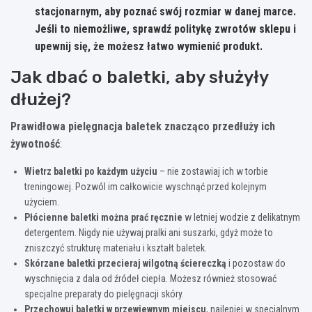
stacjonarnym, aby poznać swój rozmiar w danej marce.
Jeśli to niemożliwe, sprawdź politykę zwrotów sklepu i
upewnij się, że możesz łatwo wymienić produkt.
Jak dbać o baletki, aby służyły
dłużej?
Prawidłowa pielęgnacja baletek znacząco przedłuży ich
żywotność
:
Wietrz baletki po każdym użyciu
– nie zostawiaj ich w torbie
treningowej. Pozwól im całkowicie wyschnąć przed kolejnym
użyciem.
Płócienne baletki można prać ręcznie
w letniej wodzie z delikatnym
detergentem. Nigdy nie używaj pralki ani suszarki, gdyż może to
zniszczyć strukturę materiału i kształt baletek.
Skórzane baletki przecieraj wilgotną ściereczką
i pozostaw do
wyschnięcia z dala od źródeł ciepła. Możesz również stosować
specjalne preparaty do pielęgnacji skóry.
Przechowuj baletki w przewiewnym miejscu
, najlepiej w specjalnym