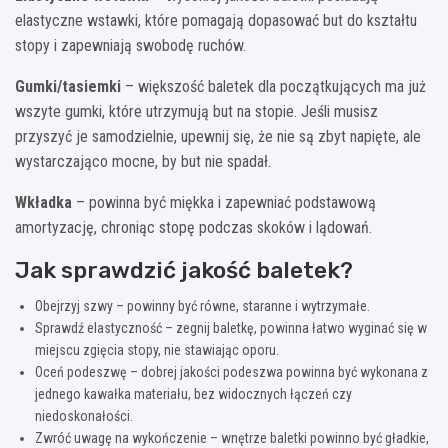
elastyczne wstawki, które pomagają dopasować but do kształtu
stopy i zapewniają swobodę ruchów.
Gumki/tasiemki
– większość baletek dla początkujących ma już
wszyte gumki, które utrzymują but na stopie. Jeśli musisz
przyszyć je samodzielnie, upewnij się, że nie są zbyt napięte, ale
wystarczająco mocne, by but nie spadał.
Wkładka
– powinna być miękka i zapewniać podstawową
amortyzację, chroniąc stopę podczas skoków i lądowań.
Jak sprawdzić jakość baletek?
Obejrzyj szwy – powinny być równe, staranne i wytrzymałe.
Sprawdź elastyczność – zegnij baletkę, powinna łatwo wyginać się w
miejscu zgięcia stopy, nie stawiając oporu.
Oceń podeszwę – dobrej jakości podeszwa powinna być wykonana z
jednego kawałka materiału, bez widocznych łączeń czy
niedoskonałości.
Zwróć uwagę na wykończenie – wnętrze baletki powinno być gładkie,