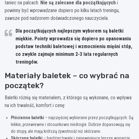
taniec na palcach.
Nie są zalecane dla początkujących
i
powinny być wprowadzane dopiero po kilku latach treningu,
zawsze pod nadzorem doświadczonego nauczyciela.
Dla początkujących najlepszym wyborem są baletki
miękkie. Pointy wprowadza się dopiero po opanowaniu
podstaw techniki baletowej i wzmocnieniu mięśni stóp,
co zwykle zajmuje minimum 2-3 lata regularnych
treningów.
Materiały baletek – co wybrać na
początek?
Baletki różnią się materiałem, z którego są wykonane, co wpływa
na ich trwałość, komfort i cenę:
Płócienne baletki
– najczęściej wybierane przez początkujących. Są
lekkie, przewiewne i stosunkowo niedrogie. Dobrze dopasowują się
do stopy, ale mają krótszą żywotność niż skórzane.
Skórzane baletki
– bardziej trwałe i zapewniające lepsze wsparcie.