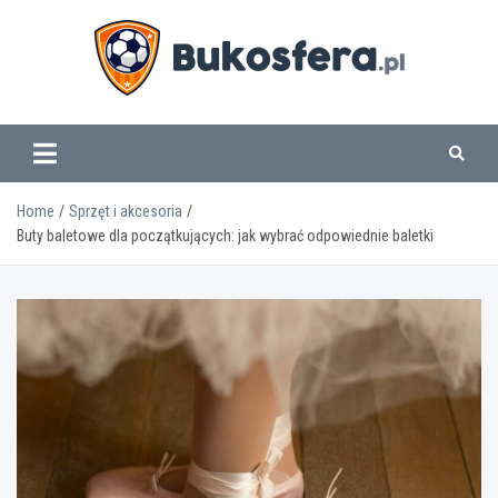
Skip
to
content
www.bukosfera.pl
Home
Sprzęt i akcesoria
Buty baletowe dla początkujących: jak wybrać odpowiednie baletki